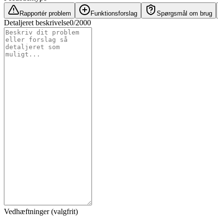
Rapportér problem
Funktionsforslag
Spørgsmål om brug
Detaljeret beskrivelse
0
/
2000
Vedhæftninger (valgfrit)