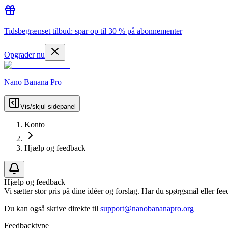
Tidsbegrænset tilbud: spar op til 30 % på abonnementer
Opgrader nu
Nano Banana Pro
Vis/skjul sidepanel
Konto
Hjælp og feedback
Hjælp og feedback
Vi sætter stor pris på dine idéer og forslag. Har du spørgsmål eller fe
Du kan også skrive direkte til
support@nanobananapro.org
Feedbacktype