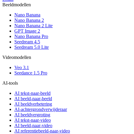
Beeldmodellen
Nano Banana
Nano Banana 2
Nano Banana 2 Lite
GPT Image 2
Nano Banana Pro
Seedream 4.5
Seedream 5.0 Lite
Videomodellen
Veo 3.1
Seedance 1.5 Pro
AI-tools
AI tekst-naar-beeld
AI beeld-naar-beeld
AI beeldverbetering
AI-achtergrondverwijderaar
AI beeldvergroting
AI tekst-naar-video
AI beeld-naar-video
AI referentiebeeld-naar-video