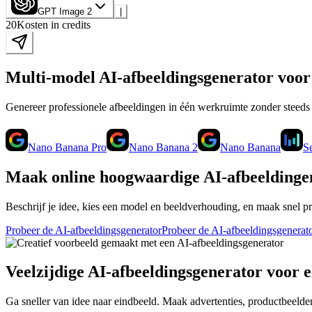
GPT Image 2
|
20
Kosten in credits
Multi-model AI-afbeeldingsgenerator voor 
Genereer professionele afbeeldingen in één werkruimte zonder steed
Nano Banana Pro
Nano Banana 2
Nano Banana
S
Maak online hoogwaardige AI-afbeeldingen
Beschrijf je idee, kies een model en beeldverhouding, en maak snel p
Probeer de AI-afbeeldingsgenerator
Probeer de AI-afbeeldingsgenerat
Veelzijdige AI-afbeeldingsgenerator voor 
Ga sneller van idee naar eindbeeld. Maak advertenties, productbeelden,