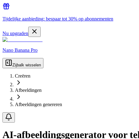
Tijdelijke aanbieding: bespaar tot 30% op abonnementen
Nu upgraden
Nano Banana Pro
Zijbalk wisselen
Creëren
Afbeeldingen
Afbeeldingen genereren
AI-afbeeldingsgenerator voor te