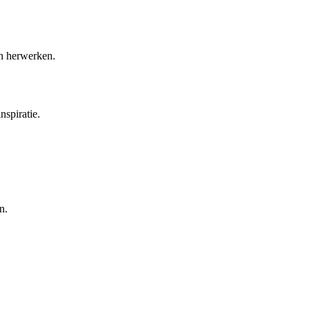
en herwerken.
nspiratie.
n.