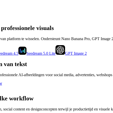
professionele visuals
s van platform te wisselen. Ondersteunt Nano Banana Pro, GPT Image 
eedream 4.5
Seedream 5.0 Lite
GPT Image 2
 van tekst
rofessionele AI-afbeeldingen voor social media, advertenties, webshops 
or
elke workflow
 social content en designconcepten terwijl je productietijd en visuele k