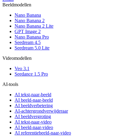
Beeldmodellen
Nano Banana
Nano Banana 2
Nano Banana 2 Lite
GPT Image 2
Nano Banana Pro
Seedream 4.5
Seedream 5.0 Lite
Videomodellen
Veo 3.1
Seedance 1.5 Pro
AI-tools
AI tekst-naar-beeld
AI beeld-naar-beeld
AI beeldverbetering
AI-achtergrondverwijderaar
AI beeldvergroting
AI tekst-naar-video
AI beeld-naar-video
AI referentiebeeld-naar-video