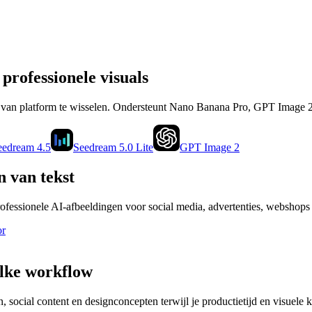
professionele visuals
s van platform te wisselen. Ondersteunt Nano Banana Pro, GPT Image 
eedream 4.5
Seedream 5.0 Lite
GPT Image 2
 van tekst
rofessionele AI-afbeeldingen voor social media, advertenties, webshops 
or
elke workflow
 social content en designconcepten terwijl je productietijd en visuele k