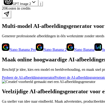
GPT Image 2
|
20
Kosten in credits
Multi-model AI-afbeeldingsgenerator voor 
Genereer professionele afbeeldingen in één werkruimte zonder steed
Nano Banana Pro
Nano Banana 2
Nano Banana
S
Maak online hoogwaardige AI-afbeeldingen
Beschrijf je idee, kies een model en beeldverhouding, en maak snel p
Probeer de AI-afbeeldingsgenerator
Probeer de AI-afbeeldingsgenerat
Veelzijdige AI-afbeeldingsgenerator voor 
Ga sneller van idee naar eindbeeld. Maak advertenties, productbeelden,