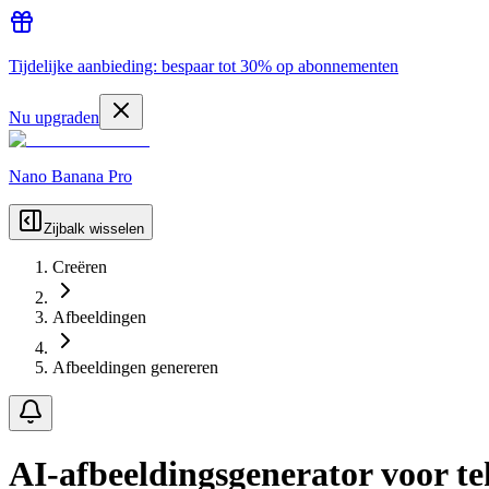
Tijdelijke aanbieding: bespaar tot 30% op abonnementen
Nu upgraden
Nano Banana Pro
Zijbalk wisselen
Creëren
Afbeeldingen
Afbeeldingen genereren
AI-afbeeldingsgenerator voor te