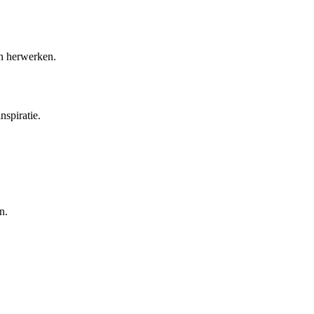
en herwerken.
nspiratie.
n.