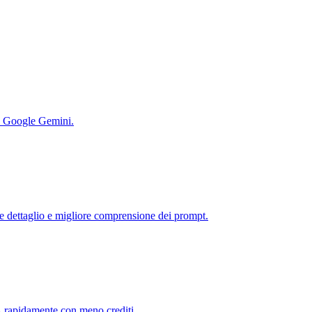
u Google Gemini.
 dettaglio e migliore comprensione dei prompt.
 rapidamente con meno crediti.