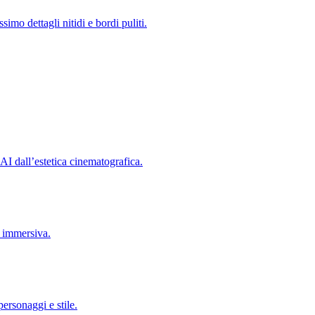
imo dettagli nitidi e bordi puliti.
AI dall’estetica cinematografica.
 immersiva.
ersonaggi e stile.