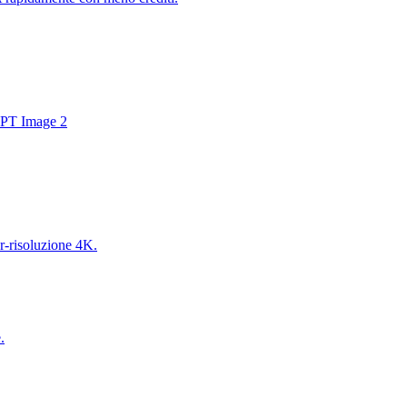
GPT Image 2
er-risoluzione 4K.
.