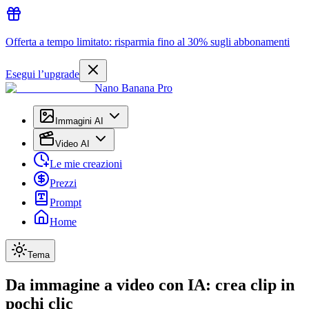
Offerta a tempo limitato: risparmia fino al 30% sugli abbonamenti
Esegui l’upgrade
Nano Banana Pro
Immagini AI
Video AI
Le mie creazioni
Prezzi
Prompt
Home
Tema
Da immagine a video con IA: crea clip in
pochi clic