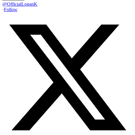
@
OfficialLoganK
·
Follow