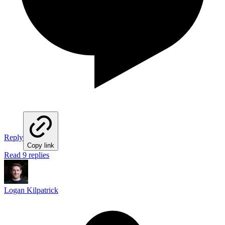
Reply
Copy link
Read 9 replies
Logan Kilpatrick