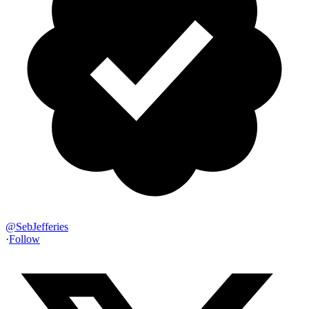
@
SebJefferies
·
Follow