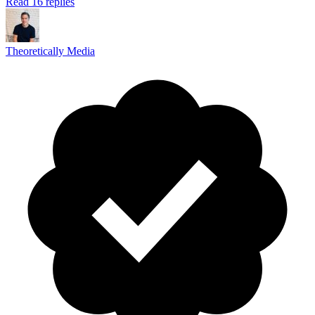
Read 16 replies
Theoretically Media