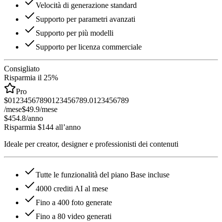
Velocità di generazione standard
Supporto per parametri avanzati
Supporto per più modelli
Supporto per licenza commerciale
Consigliato
Risparmia il 25%
Pro
$
0
1
2
3
4
5
6
7
8
9
0
1
2
3
4
5
6
7
8
9
.
0
1
2
3
4
5
6
7
8
9
/mese
$49.9
/mese
$454.8
/anno
Risparmia $144 all’anno
Ideale per creator, designer e professionisti dei contenuti
Tutte le funzionalità del piano Base incluse
4000 crediti AI al mese
Fino a 400 foto generate
Fino a 80 video generati