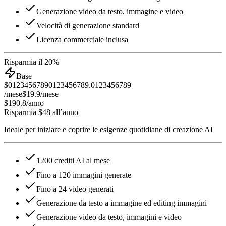
Generazione video da testo, immagine e video
Velocità di generazione standard
Licenza commerciale inclusa
Risparmia il 20%
Base
$
0
1
2
3
4
5
6
7
8
9
0
1
2
3
4
5
6
7
8
9
.
0
1
2
3
4
5
6
7
8
9
/mese
$19.9
/mese
$190.8
/anno
Risparmia $48 all’anno
Ideale per iniziare e coprire le esigenze quotidiane di creazione AI
1200 crediti AI al mese
Fino a 120 immagini generate
Fino a 24 video generati
Generazione da testo a immagine ed editing immagini
Generazione video da testo, immagini e video