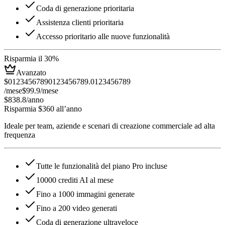
Coda di generazione prioritaria
Assistenza clienti prioritaria
Accesso prioritario alle nuove funzionalità
Risparmia il 30%
Avanzato
$
0
1
2
3
4
5
6
7
8
9
0
1
2
3
4
5
6
7
8
9
.
0
1
2
3
4
5
6
7
8
9
/mese
$99.9
/mese
$838.8
/anno
Risparmia $360 all’anno
Ideale per team, aziende e scenari di creazione commerciale ad alta
frequenza
Tutte le funzionalità del piano Pro incluse
10000 crediti AI al mese
Fino a 1000 immagini generate
Fino a 200 video generati
Coda di generazione ultraveloce