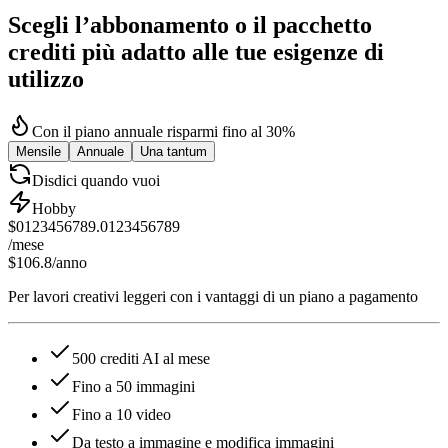
Scegli l’abbonamento o il pacchetto
crediti più adatto alle tue esigenze di
utilizzo
Con il piano annuale risparmi fino al 30%
Mensile
Annuale
Una tantum
Disdici quando vuoi
Hobby
$
0
1
2
3
4
5
6
7
8
9
.
0
1
2
3
4
5
6
7
8
9
/mese
$106.8
/anno
Per lavori creativi leggeri con i vantaggi di un piano a pagamento
500 crediti AI al mese
Fino a 50 immagini
Fino a 10 video
Da testo a immagine e modifica immagini