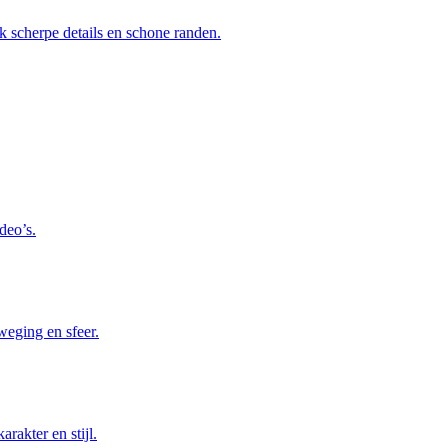
k scherpe details en schone randen.
deo’s.
weging en sfeer.
rakter en stijl.