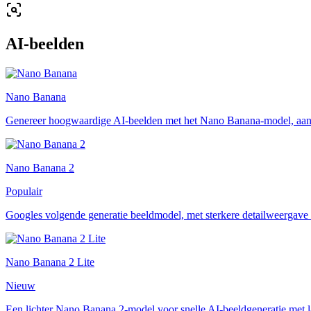
AI-beelden
Nano Banana
Genereer hoogwaardige AI-beelden met het Nano Banana-model, aa
Nano Banana 2
Populair
Googles volgende generatie beeldmodel, met sterkere detailweergave 
Nano Banana 2 Lite
Nieuw
Een lichter Nano Banana 2-model voor snelle AI-beeldgeneratie met l