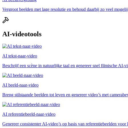
Vergroot beelden met lage resolutie en behoud daarbij zo veel mogelij
AI-videotools
AI tekst-naar-video
Beschrijf een scène in natuurlijke taal en genereer snel filmische AI-vi
AI beeld-naar-video
Breng stilstaande beelden tot leven en genereer video’s met camerabe
AI referentiebeeld-naar-video
Genereer consistenter AI-video’s op basis van referentiebeelden voor ka