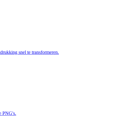
tdrukking snel te transformeren.
te PNG's.