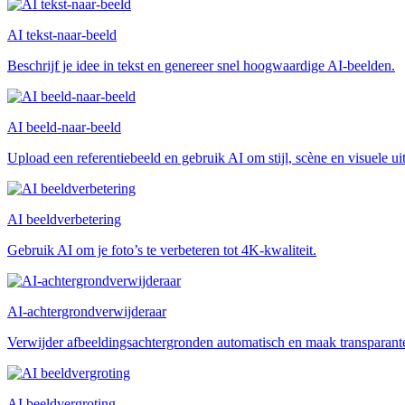
AI tekst-naar-beeld
Beschrijf je idee in tekst en genereer snel hoogwaardige AI-beelden.
AI beeld-naar-beeld
Upload een referentiebeeld en gebruik AI om stijl, scène en visuele ui
AI beeldverbetering
Gebruik AI om je foto’s te verbeteren tot 4K-kwaliteit.
AI-achtergrondverwijderaar
Verwijder afbeeldingsachtergronden automatisch en maak transparan
AI beeldvergroting