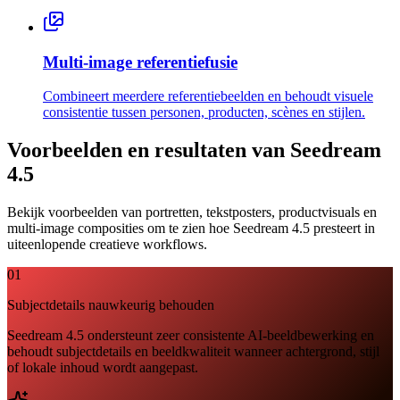
Multi-image referentiefusie
Combineert meerdere referentiebeelden en behoudt visuele
consistentie tussen personen, producten, scènes en stijlen.
Voorbeelden en resultaten van Seedream
4.5
Bekijk voorbeelden van portretten, tekstposters, productvisuals en
multi-image composities om te zien hoe Seedream 4.5 presteert in
uiteenlopende creatieve workflows.
01
Subjectdetails nauwkeurig behouden
Seedream 4.5 ondersteunt zeer consistente AI-beeldbewerking en
behoudt subjectdetails en beeldkwaliteit wanneer achtergrond, stijl
of lokale inhoud wordt aangepast.