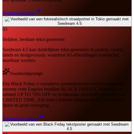
Portret genereren
03
Heldere, leesbare tekst genereren
Seedream 4.5 kan duidelijkere tekst genereren in posters, covers,
labels en designvisuals, waardoor AI-afbeeldingen praktischer
inzetbaar worden.
Voorbeeldprompt
Een Black Friday e-commerce promotieposter met bovenaan een
enorme vette Engelse headline BLACK FRIDAY, daaronder de
subtitel UP TO 70% OFF en rechtsonder een rood rond label met
LIMITED TIME. Alle letters hebben scherpe randen, duidelijke
lijnen en geen vervaging.
Tekstposter maken