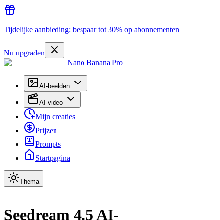
Tijdelijke aanbieding: bespaar tot 30% op abonnementen
Nu upgraden
Nano Banana Pro
AI-beelden
AI-video
Mijn creaties
Prijzen
Prompts
Startpagina
Thema
Seedream 4.5 AI-