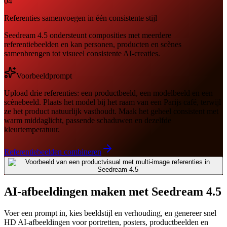
04
Referenties samenvoegen in één consistente stijl
Seedream 4.5 ondersteunt composities met meerdere
referentiebeelden en kan personen, producten en scènes
samenbrengen tot visueel consistente AI-creaties.
Voorbeeldprompt
Upload drie referenties: een productbeeld, een modelbeeld en een
scènebeeld. Plaats het model bij het raam van een Parijs café, terwijl
ze het product natuurlijk vasthoudt. Maak het geheel consistent met
warm middaglicht, passende schaduwen en dezelfde
kleurtemperatuur.
Referentiebeelden combineren
AI-afbeeldingen maken met Seedream 4.5
Voer een prompt in, kies beeldstijl en verhouding, en genereer snel
HD AI-afbeeldingen voor portretten, posters, productbeelden en