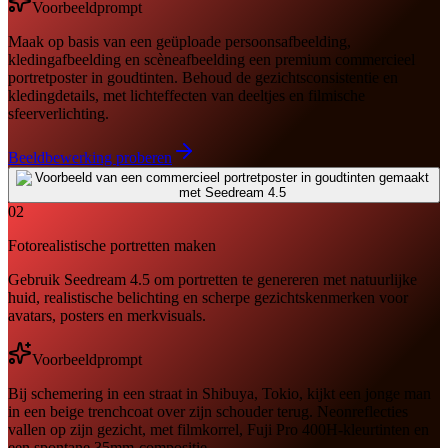
Voorbeeldprompt
Maak op basis van een geüploade persoonsafbeelding,
kledingafbeelding en scèneafbeelding een premium commercieel
portretposter in goudtinten. Behoud de gezichtsconsistentie en
kledingdetails, met lichteffecten van deeltjes en filmische
sfeerverlichting.
Beeldbewerking proberen
02
Fotorealistische portretten maken
Gebruik Seedream 4.5 om portretten te genereren met natuurlijke
huid, realistische belichting en scherpe gezichtskenmerken voor
avatars, posters en merkvisuals.
Voorbeeldprompt
Bij schemering in een straat in Shibuya, Tokio, kijkt een jonge man
in een beige trenchcoat over zijn schouder terug. Neonreflecties
vallen op zijn gezicht, met filmkorrel, Fuji Pro 400H-kleurtinten en
een spontane 35mm-compositie.