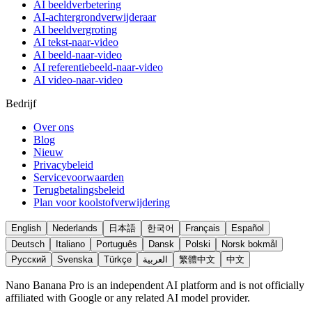
AI beeldverbetering
AI-achtergrondverwijderaar
AI beeldvergroting
AI tekst-naar-video
AI beeld-naar-video
AI referentiebeeld-naar-video
AI video-naar-video
Bedrijf
Over ons
Blog
Nieuw
Privacybeleid
Servicevoorwaarden
Terugbetalingsbeleid
Plan voor koolstofverwijdering
English
Nederlands
日本語
한국어
Français
Español
Deutsch
Italiano
Português
Dansk
Polski
Norsk bokmål
Русский
Svenska
Türkçe
العربية
繁體中文
中文
Nano Banana Pro is an independent AI platform and is not officially
affiliated with Google or any related AI model provider.