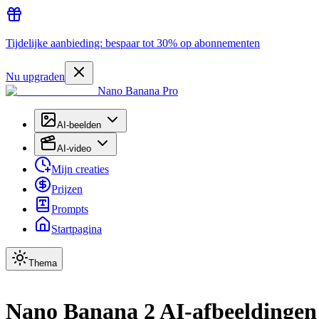
Tijdelijke aanbieding: bespaar tot 30% op abonnementen
Nu upgraden
Nano Banana Pro
AI-beelden
AI-video
Mijn creaties
Prijzen
Prompts
Startpagina
Thema
Nano Banana 2 AI-afbeeldinge