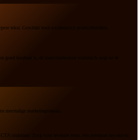
herpere tekst. Geschikt voor e-commerce productbeelden,
goed leesbaar is, de materiaaltextuur realistisch oogt en de
 en meertalige marketingvisuals.
 CTA onderaan. Zorg voor leesbare tekst, een premium lay-out en