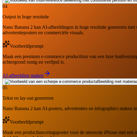
04
Output in hoge resolutie
Nano Banana 2 kan AI-afbeeldingen in hoge resolutie genereren met ste
advertentieposters en commerciële visuals.
Voorbeeldprompt
Maak een premium e-commerce productfoto van een luxe huidverzorgings
achtergrond rustig en verfijnd is.
AI-afbeelding maken
05
Tekst en lay-out genereren
Nano Banana 2 kan AI-posters, advertenties en infographics maken met 
Voorbeeldprompt
Maak een productlanceringsposter voor de nieuwste iPhone met een op