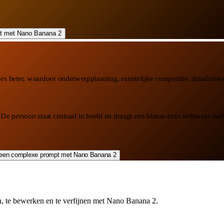
s beter, waardoor onderwerpplaatsing, ruimtelijke compositie, detailnivea
e persoon staat centraal in beeld en draagt een blauw-roze techwear outfit
, te bewerken en te verfijnen met Nano Banana 2.