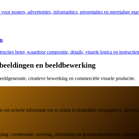
 voor posters, advertenties, infographics, presentaties en meertalige ma
en
ucties beter, waardoor compositie, details, visuele logica en instructi
beeldingen en beeldbewerking
eldgeneratie, creatieve bewerking en commerciële visuele productie.
 actuele informatie om te zetten in duidelijke infographics, flowchar
g, condensatie, neerslag, afstroming en grondwaterstromen. Gebruik du