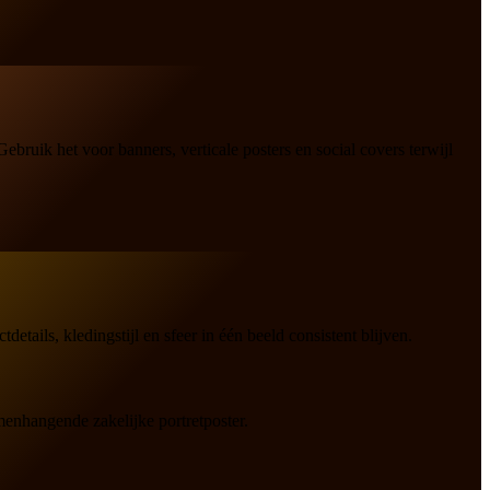
bruik het voor banners, verticale posters en social covers terwijl
ils, kledingstijl en sfeer in één beeld consistent blijven.
menhangende zakelijke portretposter.