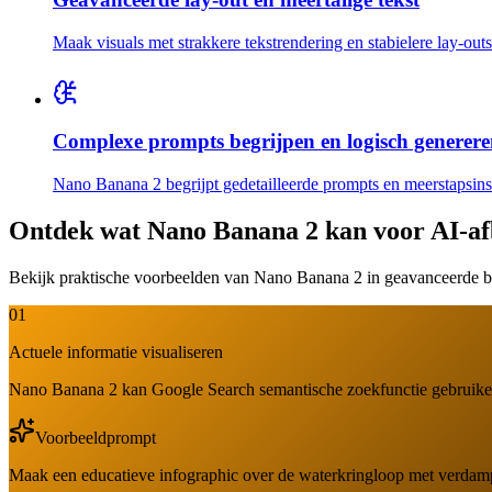
Maak visuals met strakkere tekstrendering en stabielere lay-outs
Complexe prompts begrijpen en logisch generer
Nano Banana 2 begrijpt gedetailleerde prompts en meerstapsinstr
Ontdek wat Nano Banana 2 kan voor AI-af
Bekijk praktische voorbeelden van Nano Banana 2 in geavanceerde be
01
Actuele informatie visualiseren
Nano Banana 2 kan Google Search semantische zoekfunctie gebruiken om
Voorbeeldprompt
Maak een educatieve infographic over de waterkringloop met verdampin