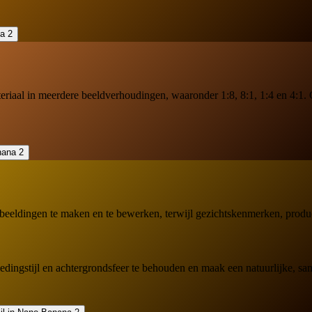
iaal in meerdere beeldverhoudingen, waaronder 1:8, 8:1, 1:4 en 4:1. Ge
dingen te maken en te bewerken, terwijl gezichtskenmerken, productdeta
dingstijl en achtergrondsfeer te behouden en maak een natuurlijke, sa