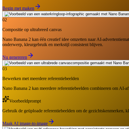
Begin met maken
02
Compositie op ultrabreed canvas
Nano Banana 2 kan één creatief idee omzetten naar AI-advertentiemater
onderwerp, kleurgebruik en merkstijl consistent blijven.
Nu genereren
03
Bewerken met meerdere referentiebeelden
Nano Banana 2 kan meerdere referentiebeelden combineren om AI-afbeel
Voorbeeldprompt
Gebruik de geüploade referentiebeelden om de gezichtskenmerken, kle
Maak AI image-to-image