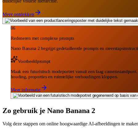
duidelijke visuele hiërarchie.
Meer ontdekken
06
Redeneren met complexe prompts
Nano Banana 2 begrijpt gedetailleerde prompts en meerstapsinstructie
Voorbeeldprompt
Maak een futuristisch modeportret vanuit een laag camerastandpunt. D
houding, proporties en ruimtelijke verhoudingen kloppen.
Meer informatie
Zo gebruik je Nano Banana 2
Volg deze stappen om online hoogwaardige AI-afbeeldingen te maken