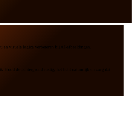
u en visuele logica verbeteren bij AI-afbeeldingen.
. Houd de achtergrond rustig, het licht natuurlijk en zorg dat