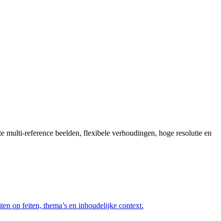
multi-reference beelden, flexibele verhoudingen, hoge resolutie en
en op feiten, thema’s en inhoudelijke context.