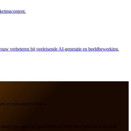
rketingcontent.
etrouw verbeteren bij veeleisende AI-generatie en beeldbewerking.
ts en educatieve visuals.
idelijke pijlen en goed leesbare tekst voor gebruik in de klas.