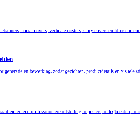
banners, social covers, verticale posters, story covers en filmische co
elden
eneratie en bewerking, zodat gezichten, productdetails en visuele stijl
arheid en een professionelere uitstraling in posters, uitlegbeelden, in