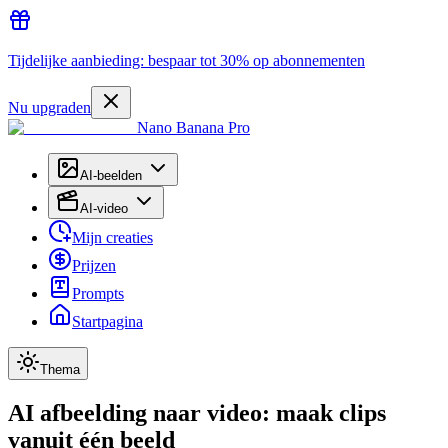
Tijdelijke aanbieding: bespaar tot 30% op abonnementen
Nu upgraden
Nano Banana Pro
AI-beelden
AI-video
Mijn creaties
Prijzen
Prompts
Startpagina
Thema
AI afbeelding naar video: maak clips
vanuit één beeld