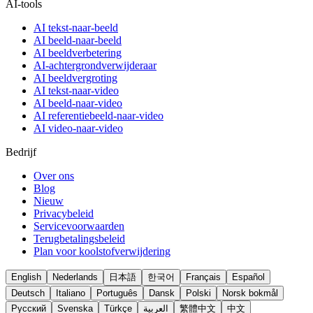
AI-tools
AI tekst-naar-beeld
AI beeld-naar-beeld
AI beeldverbetering
AI-achtergrondverwijderaar
AI beeldvergroting
AI tekst-naar-video
AI beeld-naar-video
AI referentiebeeld-naar-video
AI video-naar-video
Bedrijf
Over ons
Blog
Nieuw
Privacybeleid
Servicevoorwaarden
Terugbetalingsbeleid
Plan voor koolstofverwijdering
English
Nederlands
日本語
한국어
Français
Español
Deutsch
Italiano
Português
Dansk
Polski
Norsk bokmål
Русский
Svenska
Türkçe
العربية
繁體中文
中文