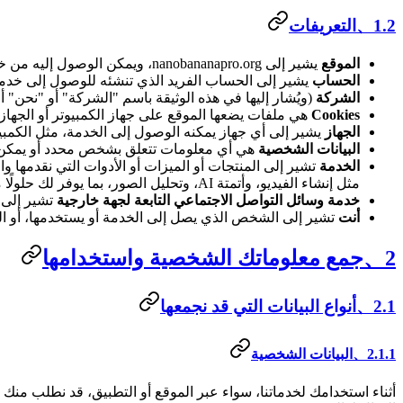
1.2、التعريفات
الموقع
يشير إلى nanobananapro.org، ويمكن الوصول إليه من خلال
الحساب
يشير إلى الحساب الفريد الذي تنشئه للوصول إلى خدماتنا
الشركة
(ويُشار إليها في هذه الوثيقة باسم "الشركة" أو "نحن" أو "لنا") تشير إ
Cookies
هي ملفات يضعها الموقع على جهاز الكمبيوتر أو الجها
الجهاز
يشير إلى أي جهاز يمكنه الوصول إلى الخدمة، مثل الكمبيو
البيانات الشخصية
هي أي معلومات تتعلق بشخص محدد أو يمكن ت
الخدمة
مثل إنشاء الفيديو، وأتمتة AI، وتحليل الصور، بما يوفر لك حلولًا مبتكرة. تنظم الشروط الواردة في بيان الخصوصية هذا استخدامك لمنتجات AI ضمن خدماتنا، بما في ذلك من خلال الموقع أو التطبيق.
خدمة وسائل التواصل الاجتماعي التابعة لجهة خارجية
تشير إلى 
أنت
تشير إلى الشخص الذي يصل إلى الخدمة أو يستخدمها، أو الش
2、جمع معلوماتك الشخصية واستخدامها
2.1、أنواع البيانات التي قد نجمعها
2.1.1、البيانات الشخصية
أثناء استخدامك لخدماتنا، سواء عبر الموقع أو التطبيق، قد نطلب م