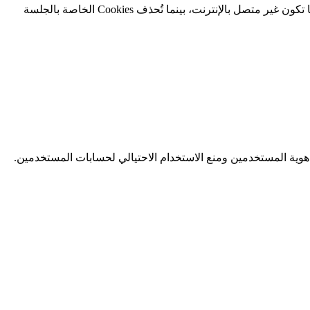
يمكن أن تكون Cookies "دائمة" أو "خاصة بالجلسة". تبقى Cookies الدائمة على جهاز الكمبيوتر الشخصي أو الجهاز المحمول حتى عندما تكون غير متصل بالإنترنت، بينما تُحذف Cookies الخاصة بالجلسة
يم الخدمات عبر الموقع وتمكينك من استخدام بعض ميزاته. تساعد هذه Cookies في التحقق من هوية المستخدمين ومنع الاستخدام الاحتيالي لحسابات المستخدمين.