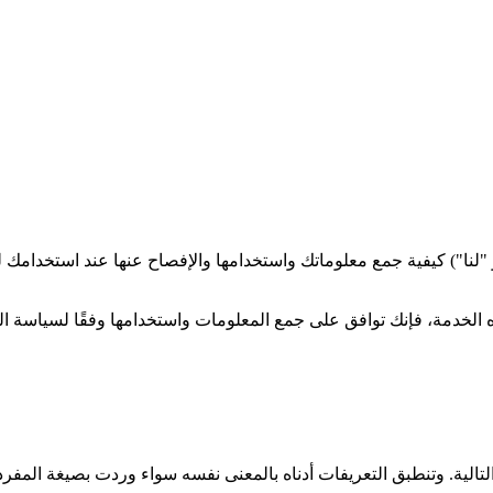
خصوصية هذه الخاصة بـ nanobananapro.org ("نحن" أو "لنا") كيفية جمع معلوماتك واستخدامها وا
ه الخدمة، فإنك توافق على جمع المعلومات واستخدامها وفقًا لسياسة 
تالية. وتنطبق التعريفات أدناه بالمعنى نفسه سواء وردت بصيغة المفرد 