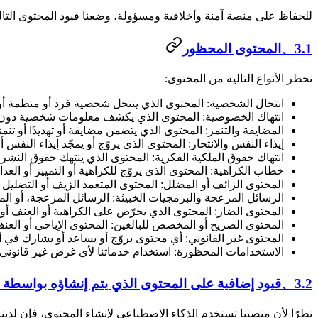
للحفاظ على منصة آمنة وأخلاقية ومسؤولة، وضعنا قيود المحتوى التالية لجميع مستخدمي مواقع إنشاء المحتوى باستخ
3.1、المحتوى المحظور
نحظر الأنواع التالية من المحتوى:
انتحال الشخصية: المحتوى الذي ينتحل شخصية فرد أو منظمة أو
انتهاك الخصوصية: المحتوى الذي يكشف معلومات شخصية دون م
المضايقة والتنمر: المحتوى الذي يتضمن مضايقة أو تهديدًا أو تنم
إيذاء النفس والانتحار: المحتوى الذي يروّج أو يمجّد إيذاء النفس
انتهاك حقوق الملكية الفكرية: المحتوى الذي ينتهك حقوق النشر أ
خطاب الكراهية: المحتوى الذي يروّج للكراهية أو التمييز أو العد
المحتوى الزائف أو المضلل: المحتوى المتعمد الزيف أو التضليل أ
الرسائل المزعجة والبرمجيات الخبيثة: الرسائل المزعجة، أو ال
المحتوى الضار: المحتوى الذي يحرّض على الكراهية أو العنف أو
المحتوى الصريح أو المخصص للبالغين: المحتوى الإباحي أو العن
المحتوى غير القانوني: أي محتوى يروّج أو يساعد أو يشارك في أن
الاستخدامات المحظورة: استخدام خدماتنا لأي غرض غير قانوني أو
3.2、قيود إضافية على المحتوى الذي يتم إنشاؤه بواسطة AI
نظرًا لأن منصتنا تستخدم الذكاء الاصطناعي لإنشاء المحتوى، فإن لدينا