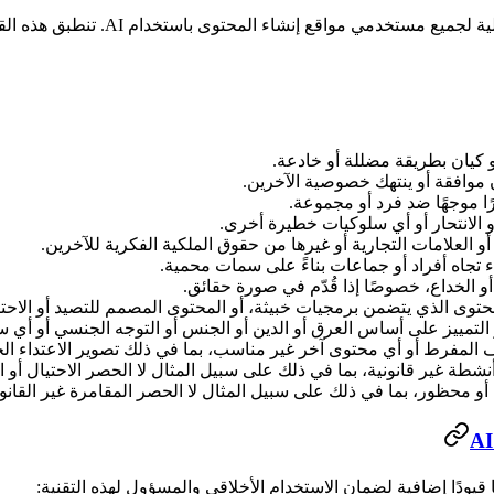
دام AI. تنطبق هذه القيود على أي محتوى يتم إنشاؤه أو رفعه أو مشاركته على منصتنا.
 كيان بطريقة مضللة أو خادعة.
وافقة أو ينتهك خصوصية الآخرين.
رًا موجهًا ضد فرد أو مجموعة.
 أو الانتحار أو أي سلوكيات خطيرة أخرى.
و العلامات التجارية أو غيرها من حقوق الملكية الفكرية للآخرين.
اء تجاه أفراد أو جماعات بناءً على سمات محمية.
و الخداع، خصوصًا إذا قُدّم في صورة حقائق.
محتوى الذي يتضمن برمجيات خبيثة، أو المحتوى المصمم للتصيد أو الاحت
 التمييز على أساس العرق أو الدين أو الجنس أو التوجه الجنسي أو أي
ف المفرط أو أي محتوى آخر غير مناسب، بما في ذلك تصوير الاعتداء الج
شطة غير قانونية، بما في ذلك على سبيل المثال لا الحصر الاحتيال أو ال
 محظور، بما في ذلك على سبيل المثال لا الحصر المقامرة غير القانوني
 قيودًا إضافية لضمان الاستخدام الأخلاقي والمسؤول لهذه التقنية: