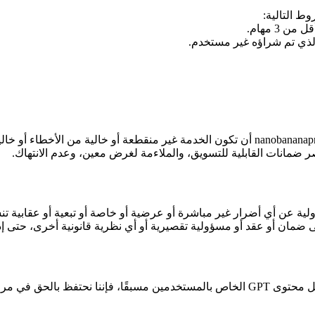
ط التالية:
تُقدَّم الخدمة على أساس "كما هي" و"حسب التوفر"، ولا يضمن nanobananapro.org أن تكون الخدم
يسمح به القانون، لا يتحمل nanobananapro.org أي مسؤولية عن أي أضرار غير مباشرة أو عرضية أو خا
ية تقصيرية أو أي نظرية قانونية أخرى، حتى إذا تم إبلاغ nanobananapro.org باحتمال وقوع مثل 
nanobananapro.org هو مزود خدمة. ورغم أننا لسنا ملزمين بمراجعة كل محتوى GPT الخاص بالم