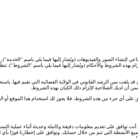
لتزام بهذه الشروط والأحكام (ويُشار إليها فيما يلي باسم "الشروط"). 
رك 18 عامًا على الأقل أو أن تكون قد بلغت سن الرشد القانوني في الولاية القضائية ال
ن أن لديك الصلاحية لإلزام ذلك الكيان بهذه الشروط.
ق على أي جزء من هذه الشروط، فلا يجوز لك استخدام هذا الموقع أو ال
د تحتاج إلى إنشاء حساب لاستخدام بعض ميزات nanobananapro.org. أنت توافق على تقديم معلومات دقيقة 
ع الأنشطة التي تتم من خلال حسابك. وتوافق على إخطارنا فورًا بأي 