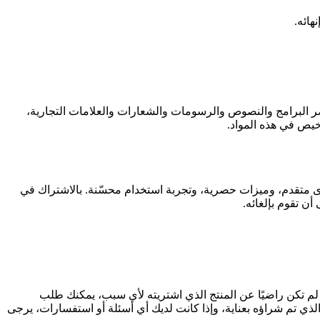
هائه.
ه nanobananapro.org، بما في ذلك على سبيل المثال لا الحصر البرامج والنصوص والرسومات والشعارات والعلامات التجارية،
 متقدم، وميزات حصرية، وتجربة استخدام محسّنة. بالاشتراك في
ن تقوم بإلغائه.
د لمدة 7 أيام للعملاء الجدد عند أول عملية شراء. إذا لم تكن راضيًا عن المنتج الذي اشتريته لأي سبب، يمكنك طلب
رداد المقدمة بعد انتهاء فترة 7 أيام. ننصح العملاء بمراجعة المنتج الذي تم شراؤه بعناية، وإذا كانت لديك أي أسئلة أو استفسارات، يرجى