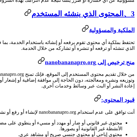
مسؤولية عن أي خسارة أو ضرر ينشأ نتيجة عدم التزامك بهذه الشروط
3、المحتوى الذي ينشئه المستخدم
الملكية والمسؤولية
تحتفظ بملكية أي محتوى تقوم برفعه أو إنشائه باستخدام الخدمة، بم
الذي تنشئه أو ترفعه أو تنشره أو تشاركه من خلال الخدمة.
منح ترخيص إلى nanobananapro.org
وتوزيعه ونشره ومعالجته، دون الحاجة إلى موافقة إضافية أو إشعار أ
إعادة النشر أو البث عبر وسائط وخدمات أخرى.
قيود المحتوى:
أنت توافق على عدم استخدام nanobananapro.org لإنشاء أو رفع أو نشر أو مشاركة أي مما يلي:
محتوى غير قانوني أو ضار أو مهدد أو مسيء أو ينطوي على مضايق
الأنشطة غير القانونية أو يصورها.
محتوى إباحي أو محتوى جنسي صريح أو مشاهد عري.