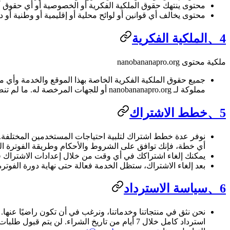
محتوى ينتهك حقوق الملكية الفكرية أو الخصوصية أو أي حقوق
محتوى يخالف أي قوانين أو لوائح محلية أو إقليمية أو وطنية أو د
4、الملكية الفكرية
ملكية محتوى nanobananapro.org
مملوكة لـ nanobananapro.org أو للجهات المرخصة له. ما لم تنص هذه الشروط صراحةً على خلاف ذلك، لا تحصل على أي حقوق أو تراخيص في هذه المواد.
5、خطط الاشتراك
نوفر عدة خطط اشتراك لتلبية احتياجات المستخدمين المختلفة.
أي خطة، فإنك توافق على الشروط والأحكام وطريقة الفوترة الخاص
يمكنك إلغاء اشتراكك في أي وقت من خلال إعدادات الاشتراك
بعد إلغاء الاشتراك، ستظل الخدمة فعالة حتى نهاية دورة الفوتر
6、سياسة الاسترداد