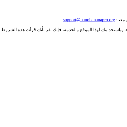
معنا:
support@nanobananapro.org