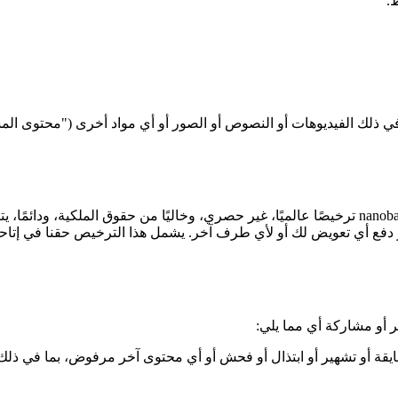
.
ا في ذلك الفيديوهات أو النصوص أو الصور أو أي مواد أخرى ("محتوى 
من خلال تقديم محتوى المستخدم إلى الموقع، فإنك تمنح nanobananapro.org ترخيصًا عالميًا، غير حصري،
و دفع أي تعويض لك أو لأي طرف آخر. يشمل هذا الترخيص حقنا في إتاح
ة أو تشهير أو ابتذال أو فحش أو أي محتوى آخر مرفوض، بما في ذلك عل