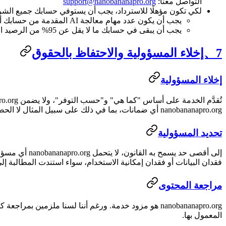
التواصل معنا:
support@nanobananapro.org
لكي تكون مؤهلًا للاسترداد، يجب أن يستوفي حسابك جميع الشرو
يجب أن يكون عدد مهام معالجة AI المقدمة من حسابك أقل من 3 مهام.
يجب أن يبقى في حسابك ما لا يقل عن 95% من الرصيد الذي تم شراؤه غير مستخدم.
7、إخلاء المسؤولية والاحتفاظ بالحقوق
إخلاء المسؤولية
nanobananapro.org أي ضمانات، بما في ذلك على سبيل المثال لا الحصر ضمانات القابلية للتسويق، والملاءمة لغرض معين، وعدم الانتهاك.
تحديد المسؤولية
إلى أقصى حد 
فقدان البيانات أو فقدان إمكانية الاستخدام، سواء استندت المطالبة إلى ضمان أو عقد أو مسؤول
مراجعة المحتوى
المعمول بها.