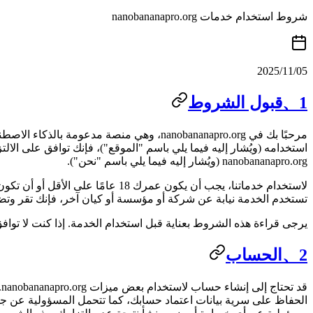
شروط استخدام خدمات nanobananapro.org
2025/11/05
1、قبول الشروط
مرحبًا بك في nanobananapro.org، وهي منصة مدعومة بالذكاء الاصطناعي لإنشاء الصور والفيديوهات (ويُشار إليها فيما يلي باسم "الخدمة"). من خلال الوصول إلى موقعنا
استخدامه (ويُشار إليه فيما يلي باسم "الموقع")، فإنك توافق على الا
nanobananapro.org (ويُشار إليه فيما يلي باسم "نحن").
لاستخدام خدماتنا، يجب أن يكون عم
تستخدم الخدمة نيابة عن شركة أو مؤسسة أو كيان آخر، فإنك تقر وتضم
يرجى قراءة هذه الشروط بعناية قبل استخدام الخدمة. إذا كنت لا تواف
2、الحساب
ق
الحفاظ على سرية بيانات اعتماد حسابك، كما تتحمل المسؤولية عن جمي