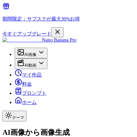
期間限定：サブスクが最大30%お得
今すぐアップグレード
Nano Banana Pro
AI画像
AI動画
マイ作品
料金
プロンプト
ホーム
テーマ
AI画像から画像生成