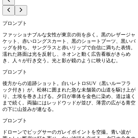
プロンプト
ファッショナブルな女性が東京の街を歩く。黒のレザージャ
ケット、赤いロングスカート、黒のショートブーツ、黒いバ
ッグを持ち、サングラスと赤いリップで自信に満ちた表情。
濡れた路面は光を反射し、ネオンと動く広告看板がきらめ
き、人々が行き交う。光と影が鏡のように映り込む。
プロンプト
後方からの追跡ショット。白いレトロSUV（黒いルーフラ
ック付き）が、松林に囲まれた急な未舗装の山道を駆け上が
り、土埃を巻き上げる。夕日が車体を金色に染め、道は遠く
まで続く。両脇にはレッドウッドが並び、薄雲の広がる青空
の下に山並みが連なる。
プロンプト
ドローンでビッグサーのガレイポイントを空撮。青い波が