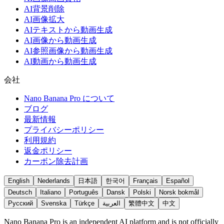
AI背景削除
AI画像拡大
AIテキストから動画生成
AI画像から動画生成
AI参照画像から動画生成
AI動画から動画生成
会社
Nano Banana Pro について
ブログ
最新情報
プライバシーポリシー
利用規約
返金ポリシー
カーボン除去計画
English
Nederlands
日本語
한국어
Français
Español
Deutsch
Italiano
Português
Dansk
Polski
Norsk bokmål
Русский
Svenska
Türkçe
العربية
繁體中文
中文
Nano Banana Pro is an independent AI platform and is not officially