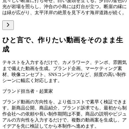
荒々しい断崖に打ち寄せ、白い波頭を立てる。夕日の金色の
光が岩場を照らし、沖合の小島には灯台が立つ。断崖の縁に
は緑が広がり、太平洋岸の絶景を見下ろす海岸道路が続く。
ひと言で、作りたい動画をそのまま生
成
テキストを入力するだけで、カメラワーク、テンポ、雰囲気
まで備えた動画を生成。ブランド企画、マーケティング素
材、映像コンセプト、SNSコンテンツなど、頻度の高い制作
シーンに幅広く対応します。
ブランド担当者・起業家
ブランド動画の方向性を、より低コストで素早く検証できま
す。新商品公開、商品紹介、ブランド訴求でも、最初から制
作会社への依頼や長い制作期間は不要。商品の説明やビジュ
アルの方向性を入力するだけで、複数の動画案を生成し、ア
イデアを先に検証してから本制作へ進めます。