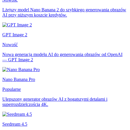
Lżejszy model Nano Banana 2 do szybkiego generowania obrazów
AI przy niższym koszcie kredytów.
GPT Image 2
Nowość
Nowa generacja modelu AI do generowania obrazów od OpenAI
— GPT Image 2
Nano Banana Pro
Popularne
Ulepszony generator obrazów AI z bogatszymi detalami i
superrozdzielczością 4K.
Seedream 4.5