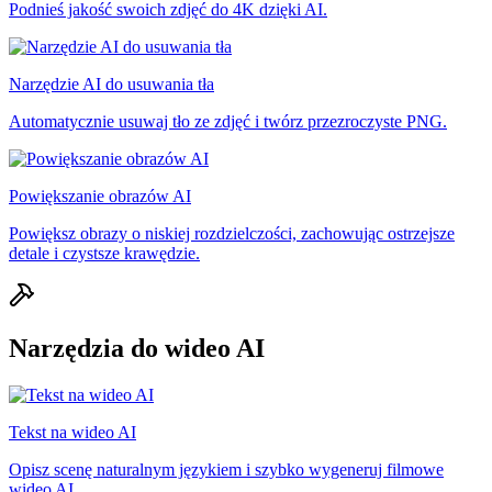
Podnieś jakość swoich zdjęć do 4K dzięki AI.
Narzędzie AI do usuwania tła
Automatycznie usuwaj tło ze zdjęć i twórz przezroczyste PNG.
Powiększanie obrazów AI
Powiększ obrazy o niskiej rozdzielczości, zachowując ostrzejsze
detale i czystsze krawędzie.
Narzędzia do wideo AI
Tekst na wideo AI
Opisz scenę naturalnym językiem i szybko wygeneruj filmowe
wideo AI.