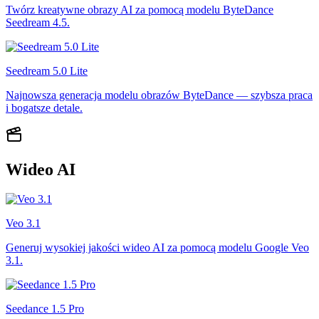
Twórz kreatywne obrazy AI za pomocą modelu ByteDance
Seedream 4.5.
Seedream 5.0 Lite
Najnowsza generacja modelu obrazów ByteDance — szybsza praca
i bogatsze detale.
Wideo AI
Veo 3.1
Generuj wysokiej jakości wideo AI za pomocą modelu Google Veo
3.1.
Seedance 1.5 Pro