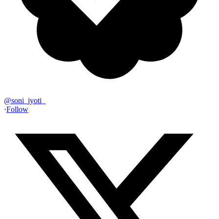
@
soni_jyoti_
·
Follow