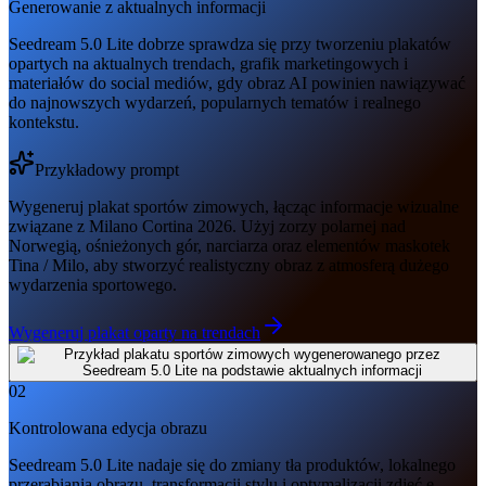
Generowanie z aktualnych informacji
Seedream 5.0 Lite dobrze sprawdza się przy tworzeniu plakatów
opartych na aktualnych trendach, grafik marketingowych i
materiałów do social mediów, gdy obraz AI powinien nawiązywać
do najnowszych wydarzeń, popularnych tematów i realnego
kontekstu.
Przykładowy prompt
Wygeneruj plakat sportów zimowych, łącząc informacje wizualne
związane z Milano Cortina 2026. Użyj zorzy polarnej nad
Norwegią, ośnieżonych gór, narciarza oraz elementów maskotek
Tina / Milo, aby stworzyć realistyczny obraz z atmosferą dużego
wydarzenia sportowego.
Wygeneruj plakat oparty na trendach
02
Kontrolowana edycja obrazu
Seedream 5.0 Lite nadaje się do zmiany tła produktów, lokalnego
przerabiania obrazu, transformacji stylu i optymalizacji zdjęć e-