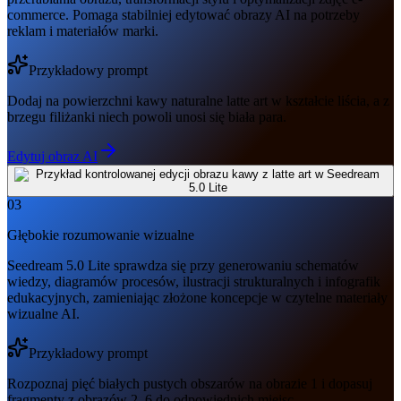
commerce. Pomaga stabilniej edytować obrazy AI na potrzeby
reklam i materiałów marki.
Przykładowy prompt
Dodaj na powierzchni kawy naturalne latte art w kształcie liścia, a z
brzegu filiżanki niech powoli unosi się biała para.
Edytuj obraz AI
03
Głębokie rozumowanie wizualne
Seedream 5.0 Lite sprawdza się przy generowaniu schematów
wiedzy, diagramów procesów, ilustracji strukturalnych i infografik
edukacyjnych, zamieniając złożone koncepcje w czytelne materiały
wizualne AI.
Przykładowy prompt
Rozpoznaj pięć białych pustych obszarów na obrazie 1 i dopasuj
fragmenty z obrazów 2–6 do odpowiednich miejsc.