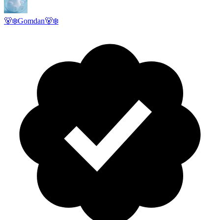
🐻‍❄️Gomdan🐻‍❄️