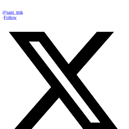
@
sam_tmk
·
Follow