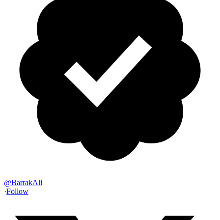
@
BarrakAli
·
Follow