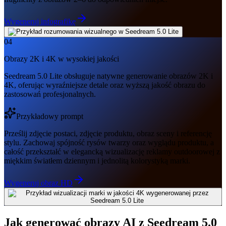
Wygeneruj infografikę
04
Obrazy 2K i 4K w wysokiej jakości
Seedream 5.0 Lite obsługuje natywne generowanie obrazów 2K i
4K, oferując wyraźniejsze detale oraz wyższą jakość obrazu do
zastosowań profesjonalnych.
Przykładowy prompt
Prześlij zdjęcie postaci, zdjęcie produktu, obraz sceny i referencję
stylu. Zachowaj spójność rysów twarzy oraz wyglądu produktu, a
całość przekształć w elegancką wizualizację reklamy outdoorowej z
miękkim światłem dziennym i jednolitą kolorystyką marki.
Wygeneruj obraz HD
Jak generować obrazy AI z Seedream 5.0