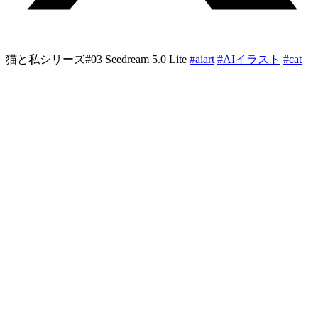
猫と私シリーズ#03 Seedream 5.0 Lite
#aiart
#AIイラスト︎︎
#cat