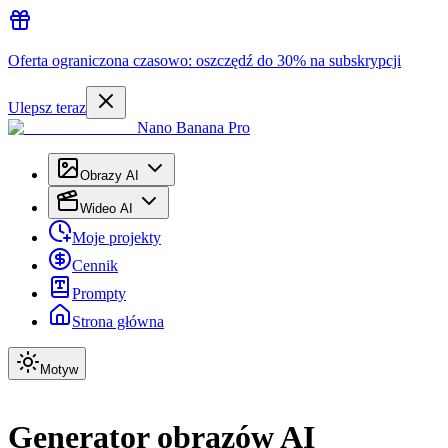
Oferta ograniczona czasowo: oszczędź do 30% na subskrypcji
Ulepsz teraz
Nano Banana Pro
Obrazy AI
Wideo AI
Moje projekty
Cennik
Prompty
Strona główna
Motyw
Generator obrazów AI