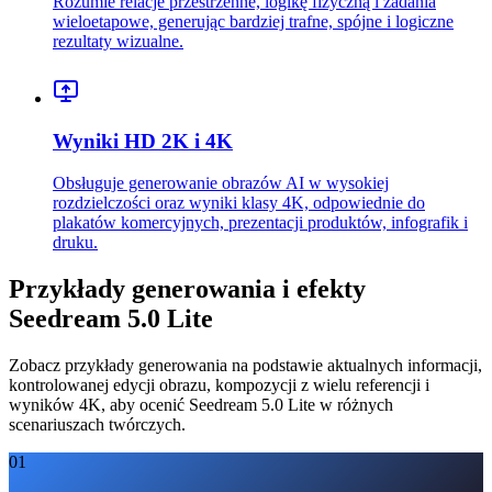
Rozumie relacje przestrzenne, logikę fizyczną i zadania
wieloetapowe, generując bardziej trafne, spójne i logiczne
rezultaty wizualne.
Wyniki HD 2K i 4K
Obsługuje generowanie obrazów AI w wysokiej
rozdzielczości oraz wyniki klasy 4K, odpowiednie do
plakatów komercyjnych, prezentacji produktów, infografik i
druku.
Przykłady generowania i efekty
Seedream 5.0 Lite
Zobacz przykłady generowania na podstawie aktualnych informacji,
kontrolowanej edycji obrazu, kompozycji z wielu referencji i
wyników 4K, aby ocenić Seedream 5.0 Lite w różnych
scenariuszach twórczych.
01