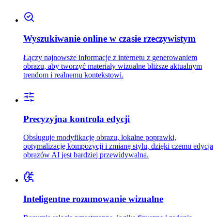
Wyszukiwanie online w czasie rzeczywistym
Łączy najnowsze informacje z internetu z generowaniem
obrazu, aby tworzyć materiały wizualne bliższe aktualnym
trendom i realnemu kontekstowi.
Precyzyjna kontrola edycji
Obsługuje modyfikację obrazu, lokalne poprawki,
optymalizację kompozycji i zmianę stylu, dzięki czemu edycja
obrazów AI jest bardziej przewidywalna.
Inteligentne rozumowanie wizualne