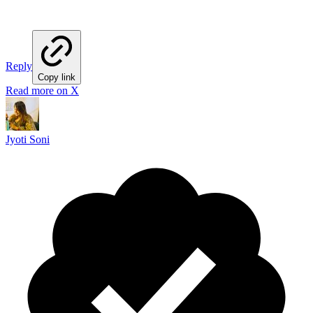
Reply
Copy link
Read more on X
Jyoti Soni