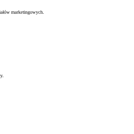
eriałów marketingowych.
y.