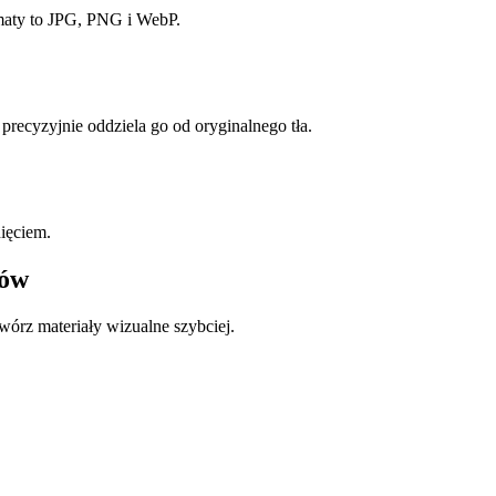
ormaty to JPG, PNG i WebP.
precyzyjnie oddziela go od oryginalnego tła.
ięciem.
zów
wórz materiały wizualne szybciej.