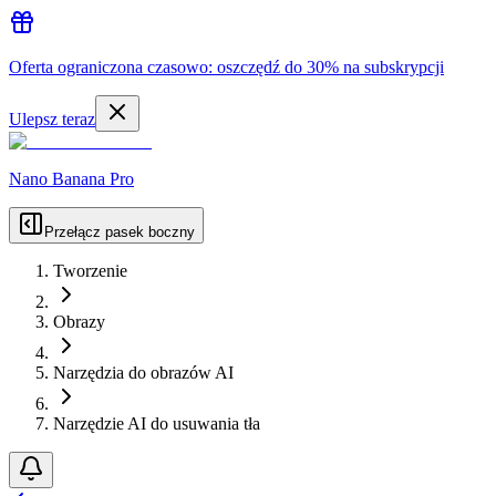
Oferta ograniczona czasowo: oszczędź do 30% na subskrypcji
Ulepsz teraz
Nano Banana Pro
Przełącz pasek boczny
Tworzenie
Obrazy
Narzędzia do obrazów AI
Narzędzie AI do usuwania tła