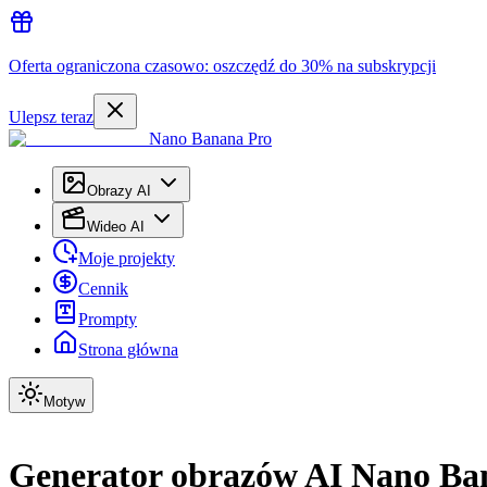
Oferta ograniczona czasowo: oszczędź do 30% na subskrypcji
Ulepsz teraz
Nano Banana Pro
Obrazy AI
Wideo AI
Moje projekty
Cennik
Prompty
Strona główna
Motyw
Generator obrazów AI Nano Ba