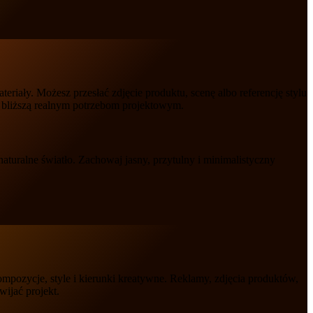
eriały. Możesz przesłać zdjęcie produktu, scenę albo referencję stylu
i bliższą realnym potrzebom projektowym.
naturalne światło. Zachowaj jasny, przytulny i minimalistyczny
pozycje, style i kierunki kreatywne. Reklamy, zdjęcia produktów,
ijać projekt.