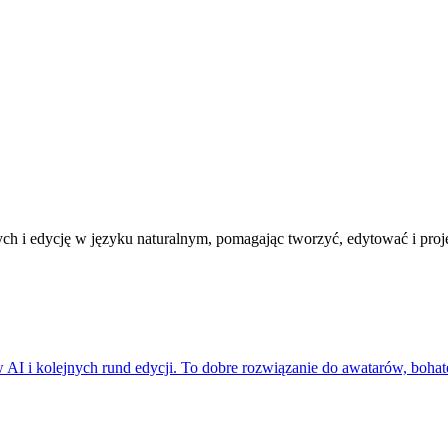
ch i edycję w języku naturalnym, pomagając tworzyć, edytować i proj
AI i kolejnych rund edycji. To dobre rozwiązanie do awatarów, bohat