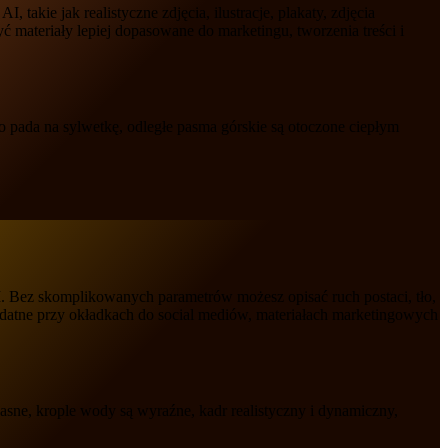
akie jak realistyczne zdjęcia, ilustracje, plakaty, zdjęcia
 materiały lepiej dopasowane do marketingu, tworzenia treści i
tło pada na sylwetkę, odległe pasma górskie są otoczone ciepłym
AI. Bez skomplikowanych parametrów możesz opisać ruch postaci, tło,
zydatne przy okładkach do social mediów, materiałach marketingowych
jasne, krople wody są wyraźne, kadr realistyczny i dynamiczny,