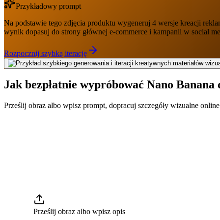
Przykładowy prompt
Na podstawie tego zdjęcia produktu wygeneruj 4 wersje kreacji rek
wynik dopasuj do strony głównej e-commerce i kampanii w social me
Rozpocznij szybką iterację
Jak bezpłatnie wypróbować Nano Banana 
Prześlij obraz albo wpisz prompt, dopracuj szczegóły wizualne online
Prześlij obraz albo wpisz opis