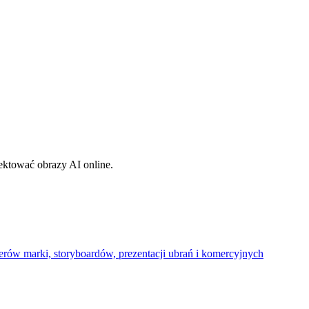
ektować obrazy AI online.
erów marki, storyboardów, prezentacji ubrań i komercyjnych