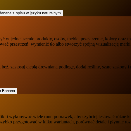
w jednej scenie produkty, osoby, meble, przestrzenie, kolory oraz mat
wać przestrzeń, wymienić tło albo stworzyć spójną wizualizację mark
ż, zastosuj ciepłą drewnianą podłogę, dodaj rośliny, szare zasłony i 
i i wykonywać wiele rund poprawek, aby szybciej testować różne kom
zybko przygotować w kilku wariantach, porównać detale i płynnie rozw