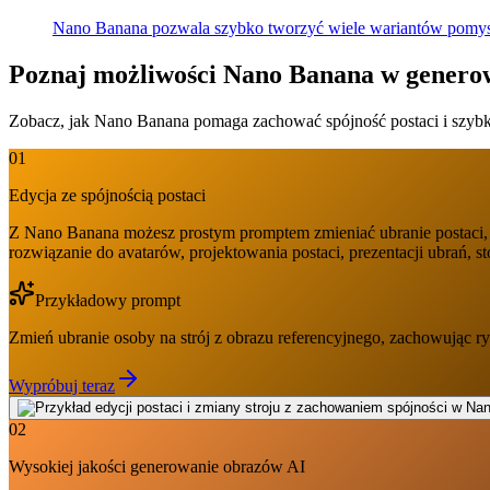
Nano Banana pozwala szybko tworzyć wiele wariantów pomysłu,
Poznaj możliwości Nano Banana w generow
Zobacz, jak Nano Banana pomaga zachować spójność postaci i szybko 
01
Edycja ze spójnością postaci
Z Nano Banana możesz prostym promptem zmieniać ubranie postaci, do
rozwiązanie do avatarów, projektowania postaci, prezentacji ubrań,
Przykładowy prompt
Zmień ubranie osoby na strój z obrazu referencyjnego, zachowując rysy
Wypróbuj teraz
02
Wysokiej jakości generowanie obrazów AI