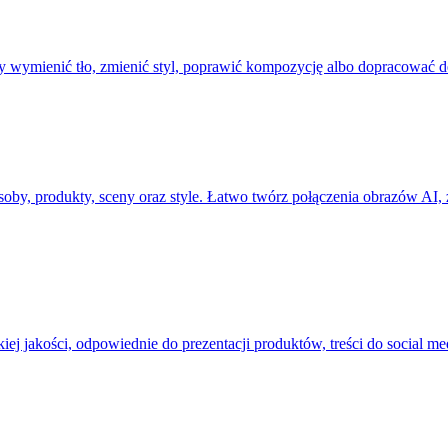
wymienić tło, zmienić styl, poprawić kompozycję albo dopracować d
oby, produkty, sceny oraz style. Łatwo twórz połączenia obrazów AI, zm
j jakości, odpowiednie do prezentacji produktów, treści do social m