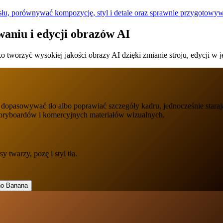
 porównywać kompozycję, styl i detale oraz sprawnie przygotowywać 
aniu i edycji obrazów AI
tworzyć wysokiej jakości obrazy AI dzięki zmianie stroju, edycji w 
pasowywać tło albo poprawiać szczegóły kadru, jednocześnie starając
 storyboardów i komercyjnych materiałów wizualnych.
 twarzy, pozę i styl tła.