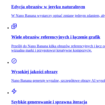
Edycja obrazów w języku naturalnym
W Nano Banana wystarczy opisać zmianę jednym zdaniem, aby 
Wiele obrazów referencyjnych i łączenie grafik
Prześlij do Nano Banana kilka obrazów referencyjnych i łącz os
wizualną marki i przygotowuj kreatywne kompozycje.
Wysokiej jakości obrazy
Nano Banana generuje wyraźne, szczegółowe obrazy AI wysokie
Szybkie generowanie i sprawna iteracja