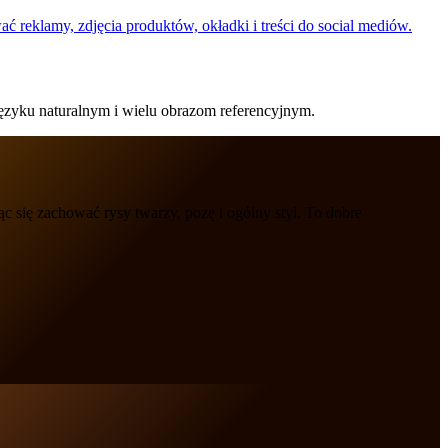
reklamy, zdjęcia produktów, okładki i treści do social mediów.
języku naturalnym i wielu obrazom referencyjnym.
 się zachować rysy twarzy, pozę i ogólny styl. To dobre