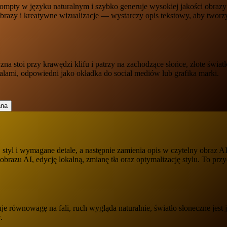
ty w języku naturalnym i szybko generuje wysokiej jakości obrazy AI, t
brazy i kreatywne wizualizacje — wystarczy opis tekstowy, aby tworzyć
na stoi przy krawędzi klifu i patrzy na zachodzące słońce, złote świa
ami, odpowiedni jako okładka do social mediów lub grafika marki.
 styl i wymagane detale, a następnie zamienia opis w czytelny obraz 
razu AI, edycję lokalną, zmianę tła oraz optymalizację stylu. To pr
e równowagę na fali, ruch wygląda naturalnie, światło słoneczne jest 
.