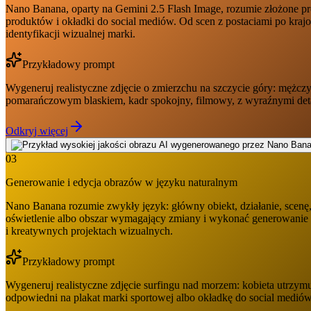
Nano Banana, oparty na Gemini 2.5 Flash Image, rozumie złożone promp
produktów i okładki do social mediów. Od scen z postaciami po krajo
identyfikacji wizualnej marki.
Przykładowy prompt
Wygeneruj realistyczne zdjęcie o zmierzchu na szczycie góry: mężczyz
pomarańczowym blaskiem, kadr spokojny, filmowy, z wyraźnymi detal
Odkryj więcej
03
Generowanie i edycja obrazów w języku naturalnym
Nano Banana rozumie zwykły język: główny obiekt, działanie, scenę,
oświetlenie albo obszar wymagający zmiany i wykonać generowanie ob
i kreatywnych projektach wizualnych.
Przykładowy prompt
Wygeneruj realistyczne zdjęcie surfingu nad morzem: kobieta utrzymuj
odpowiedni na plakat marki sportowej albo okładkę do social mediów