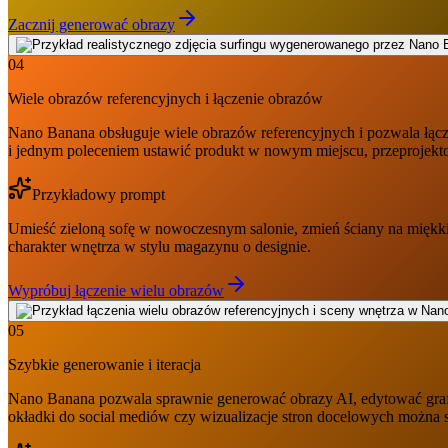
Zacznij generować obrazy
04
Wiele obrazów referencyjnych i łączenie obrazów
Nano Banana obsługuje wiele obrazów referencyjnych i pozwala łączyć 
i jednym poleceniem ustawić produkt w nowym miejscu, przeprojekto
Przykładowy prompt
Umieść zieloną sofę w nowoczesnym salonie, zmień ściany na miękki be
charakter wnętrza w stylu magazynu o designie.
Wypróbuj łączenie wielu obrazów
05
Szybkie generowanie i iteracja
Nano Banana pozwala sprawnie generować obrazy AI, edytować grafik
okładki do social mediów czy wizualizacje stron docelowych można s