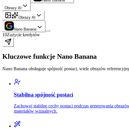
Nano Banana
Obrazy AI
Obrazy AI
Nano Banana
10
Zużycie kredytów
Kluczowe funkcje Nano Banana
Nano Banana obsługuje spójność postaci, wiele obrazów referencyjny
Stabilna spójność postaci
Zachowuj stabilne cechy postaci podczas generowania obrazów 
materiałów wizualnych.