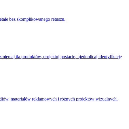
etale bez skomplikowanego retuszu.
ieniaj tła produktów, projektuj postacie, ujednolicaj identyfikację
ediów, materiałów reklamowych i różnych projektów wizualnych.