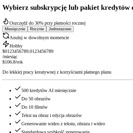
Wybierz subskrypcję lub pakiet kredytów
Oszczędź do 30% przy płatności rocznej
Miesięcznie
Rocznie
Jednorazowo
Anuluj w dowolnym momencie
Hobby
$
0
1
2
3
4
5
6
7
8
9
.
0
1
2
3
4
5
6
7
8
9
/miesiąc
$106.8
/rok
Do lekkiej pracy kreatywnej z korzyściami płatnego planu
500 kredytów AI miesięcznie
Do 50 obrazów
Do 10 filmów
Tekst na obraz i edycja obrazów
Generowanie wideo z tekstu, obrazu i wideo
Standardowa szybkość generowania