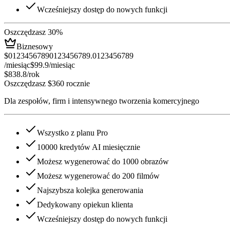
Wcześniejszy dostęp do nowych funkcji
Oszczędzasz 30%
Biznesowy
$
0
1
2
3
4
5
6
7
8
9
0
1
2
3
4
5
6
7
8
9
.
0
1
2
3
4
5
6
7
8
9
/miesiąc
$99.9
/miesiąc
$838.8
/rok
Oszczędzasz $360 rocznie
Dla zespołów, firm i intensywnego tworzenia komercyjnego
Wszystko z planu Pro
10000 kredytów AI miesięcznie
Możesz wygenerować do 1000 obrazów
Możesz wygenerować do 200 filmów
Najszybsza kolejka generowania
Dedykowany opiekun klienta
Wcześniejszy dostęp do nowych funkcji