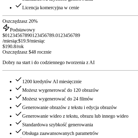
Licencja komercyjna w cenie
Oszczędzasz 20%
Podstawowy
$
0
1
2
3
4
5
6
7
8
9
0
1
2
3
4
5
6
7
8
9
.
0
1
2
3
4
5
6
7
8
9
/miesiąc
$19.9
/miesiąc
$190.8
/rok
Oszczędzasz $48 rocznie
Dobry na start i do codziennego tworzenia z AI
1200 kredytów AI miesięcznie
Możesz wygenerować do 120 obrazów
Możesz wygenerować do 24 filmów
Generowanie obrazów z tekstu i edycja obrazów
Generowanie wideo z tekstu, obrazu lub innego wideo
Standardowa szybkość generowania
Obsługa zaawansowanych parametrów