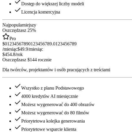
Dostęp do większej liczby modeli
Licencja komercyjna
Najpopularniejszy
Oszczędzasz 25%
Pro
$
0
1
2
3
4
5
6
7
8
9
0
1
2
3
4
5
6
7
8
9
.
0
1
2
3
4
5
6
7
8
9
/miesiąc
$49.9
/miesiąc
$454.8
/rok
Oszczędzasz $144 rocznie
Dla twórców, projektantów i osób pracujących z treściami
Wszystko z planu Podstawowego
4000 kredytów AI miesięcznie
Możesz wygenerować do 400 obrazów
Możesz wygenerować do 80 filmów
Priorytetowa kolejka generowania
Priorytetowe wsparcie klienta