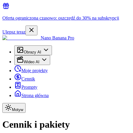
Oferta ograniczona czasowo: oszczędź do 30% na subskrypcji
Ulepsz teraz
Nano Banana Pro
Obrazy AI
Wideo AI
Moje projekty
Cennik
Prompty
Strona główna
Motyw
Cennik i pakiety