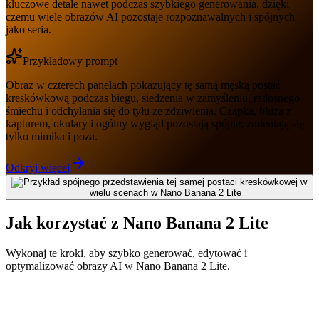
kluczowe detale nawet podczas szybkiego generowania, dzięki
czemu wiele obrazów AI pozostaje rozpoznawalnych i spójnych
jako seria.
Przykładowy prompt
Obraz w czterech panelach pokazujący tę samą męską postać
kreskówkową podczas biegu, siedzenia w zamyśleniu, radosnego
śmiechu i odchylania się do tyłu ze zdziwienia. Czapka, bluza z
kapturem, okulary i ogólny wygląd pozostają spójne; zmieniają się
tylko mimika i poza.
Odkryj więcej
Jak korzystać z Nano Banana 2 Lite
Wykonaj te kroki, aby szybko generować, edytować i
optymalizować obrazy AI w Nano Banana 2 Lite.