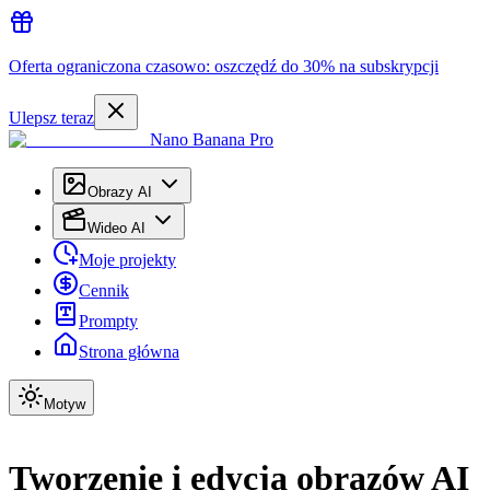
Oferta ograniczona czasowo: oszczędź do 30% na subskrypcji
Ulepsz teraz
Nano Banana Pro
Obrazy AI
Wideo AI
Moje projekty
Cennik
Prompty
Strona główna
Motyw
Tworzenie i edycja obrazów AI