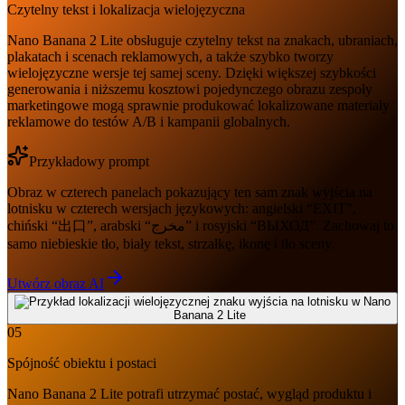
Czytelny tekst i lokalizacja wielojęzyczna
Nano Banana 2 Lite obsługuje czytelny tekst na znakach, ubraniach,
plakatach i scenach reklamowych, a także szybko tworzy
wielojęzyczne wersje tej samej sceny. Dzięki większej szybkości
generowania i niższemu kosztowi pojedynczego obrazu zespoły
marketingowe mogą sprawnie produkować lokalizowane materiały
reklamowe do testów A/B i kampanii globalnych.
Przykładowy prompt
Obraz w czterech panelach pokazujący ten sam znak wyjścia na
lotnisku w czterech wersjach językowych: angielski “EXIT”,
chiński “出口”, arabski “مخرج” i rosyjski “ВЫХОД”. Zachowaj to
samo niebieskie tło, biały tekst, strzałkę, ikonę i tło sceny.
Utwórz obraz AI
05
Spójność obiektu i postaci
Nano Banana 2 Lite potrafi utrzymać postać, wygląd produktu i