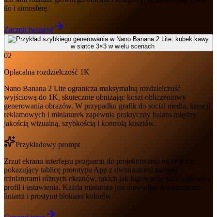
tło i atmosferę.
Zacznij tworzyć
02
Opłacalna rozdzielczość 1K
Nano Banana 2 Lite ogranicza maksymalną rozdzielczość
wyjściową do 1K, skutecznie obniżając koszt obliczeniowy
generowania obrazów. W przypadku grafik do social media, kreacji
reklamowych i miniaturek zapewnia praktyczny balans między
jakością wizualną, szybkością i kontrolą kosztów.
Przykładowy prompt
Zrzut ekranu interfejsu programu do projektowania na tablecie,
pokazujący tablicę prototypu App z dwunastoma małymi
miniaturami różnych ekranów, takich jak logowanie, strona główna,
profil i ustawienia. Każda miniatura jest niewielka, z wyraźnymi
liniami i prostymi blokami kolorów.