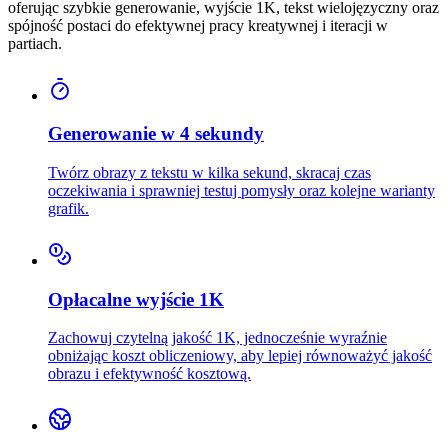
oferując szybkie generowanie, wyjście 1K, tekst wielojęzyczny oraz
spójność postaci do efektywnej pracy kreatywnej i iteracji w
partiach.
Generowanie w 4 sekundy
Twórz obrazy z tekstu w kilka sekund, skracaj czas
oczekiwania i sprawniej testuj pomysły oraz kolejne warianty
grafik.
Opłacalne wyjście 1K
Zachowuj czytelną jakość 1K, jednocześnie wyraźnie
obniżając koszt obliczeniowy, aby lepiej równoważyć jakość
obrazu i efektywność kosztową.