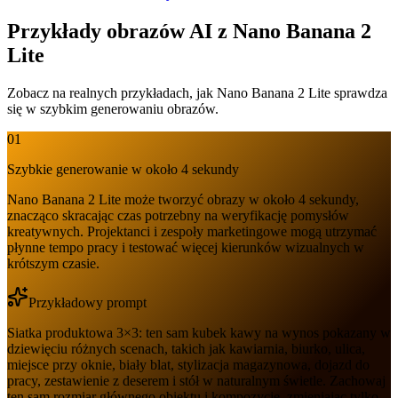
Przykłady obrazów AI z Nano Banana 2
Lite
Zobacz na realnych przykładach, jak Nano Banana 2 Lite sprawdza
się w szybkim generowaniu obrazów.
01
Szybkie generowanie w około 4 sekundy
Nano Banana 2 Lite może tworzyć obrazy w około 4 sekundy,
znacząco skracając czas potrzebny na weryfikację pomysłów
kreatywnych. Projektanci i zespoły marketingowe mogą utrzymać
płynne tempo pracy i testować więcej kierunków wizualnych w
krótszym czasie.
Przykładowy prompt
Siatka produktowa 3×3: ten sam kubek kawy na wynos pokazany w
dziewięciu różnych scenach, takich jak kawiarnia, biurko, ulica,
miejsce przy oknie, biały blat, stylizacja magazynowa, dojazd do
pracy, zestawienie z deserem i stół w naturalnym świetle. Zachowaj
ten sam rozmiar głównego obiektu i kompozycję, zmieniając tylko