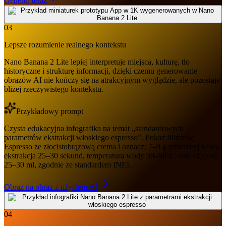
Generuj teraz
03
Lepsze rozumienie realnego kontekstu
Nano Banana 2 Lite lepiej interpretuje miejsca, kulturę, tło
historyczne i strukturę informacji, dzięki czemu generowanie
obrazów AI nie kończy się na atrakcyjnym wyglądzie, ale pozostaje
bliżej rzeczywistego kontekstu.
Przykładowy prompt
Czysta edukacyjna infografika na temat „standardowych
parametrów ekstrakcji włoskiego espresso”. Pokaż filiżankę
Espresso ze złocistobrązową crema i oznacz: 7–9 g zmielonej kawy,
ekstrakcja 25–30 sekund, temperatura wody 90–96°C oraz objętość
25–30 ml, zgodnie ze standardem INEI.
Obraz na obraz z użyciem AI
04