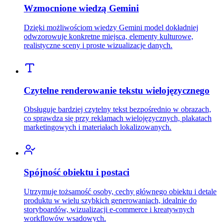
Wzmocnione wiedzą Gemini
Dzięki możliwościom wiedzy Gemini model dokładniej
odwzorowuje konkretne miejsca, elementy kulturowe,
realistyczne sceny i proste wizualizacje danych.
Czytelne renderowanie tekstu wielojęzycznego
Obsługuje bardziej czytelny tekst bezpośrednio w obrazach,
co sprawdza się przy reklamach wielojęzycznych, plakatach
marketingowych i materiałach lokalizowanych.
Spójność obiektu i postaci
Utrzymuje tożsamość osoby, cechy głównego obiektu i detale
produktu w wielu szybkich generowaniach, idealnie do
storyboardów, wizualizacji e-commerce i kreatywnych
workflowów wsadowych.