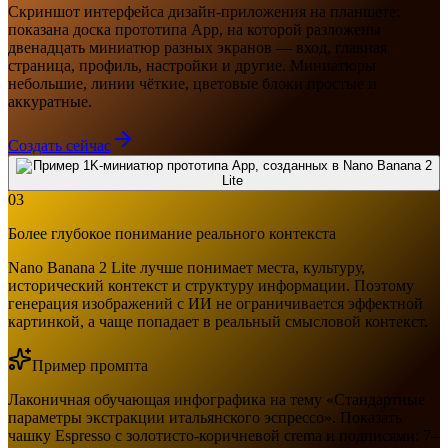
Скриншот интерфейса дизайн-приложения на планшете:
показана доска прототипа App, на которой разложены
двенадцать миниатюр разных экранов — вход, главная
страница, профиль, настройки и другие. Миниатюры
небольшие, линии чёткие, цветовые блоки простые и
аккуратные.
Создать сейчас
03
Более глубокое понимание реального контекста
Nano Banana 2 Lite лучше понимает места, культуру,
исторический контекст и структуру информации. Поэтому
генерация изображений с ИИ не ограничивается эффектной
картинкой, а чаще попадает в реальный смысловой контекст.
Пример промпта
Лаконичная обучающая инфографика на тему «Стандартные
параметры экстракции итальянского эспрессо». Показать
чашку Espresso с золотисто-коричневой crema и подписями: 7–