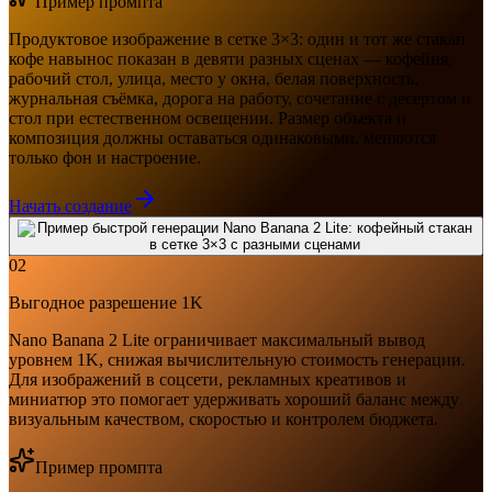
Пример промпта
Продуктовое изображение в сетке 3×3: один и тот же стакан
кофе навынос показан в девяти разных сценах — кофейня,
рабочий стол, улица, место у окна, белая поверхность,
журнальная съёмка, дорога на работу, сочетание с десертом и
стол при естественном освещении. Размер объекта и
композиция должны оставаться одинаковыми, меняются
только фон и настроение.
Начать создание
02
Выгодное разрешение 1K
Nano Banana 2 Lite ограничивает максимальный вывод
уровнем 1K, снижая вычислительную стоимость генерации.
Для изображений в соцсети, рекламных креативов и
миниатюр это помогает удерживать хороший баланс между
визуальным качеством, скоростью и контролем бюджета.
Пример промпта