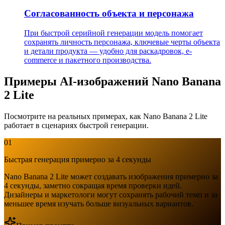
Согласованность объекта и персонажа
При быстрой серийной генерации модель помогает
сохранять личность персонажа, ключевые черты объекта
и детали продукта — удобно для раскадровок, e-
commerce и пакетного производства.
Примеры AI-изображений Nano Banana
2 Lite
Посмотрите на реальных примерах, как Nano Banana 2 Lite
работает в сценариях быстрой генерации.
01
Быстрая генерация примерно за 4 секунды
Nano Banana 2 Lite может создавать изображения примерно за
4 секунды, заметно сокращая время проверки идей.
Дизайнеры и маркетологи могут сохранять рабочий темп и за
меньшее время изучать больше визуальных вариантов.