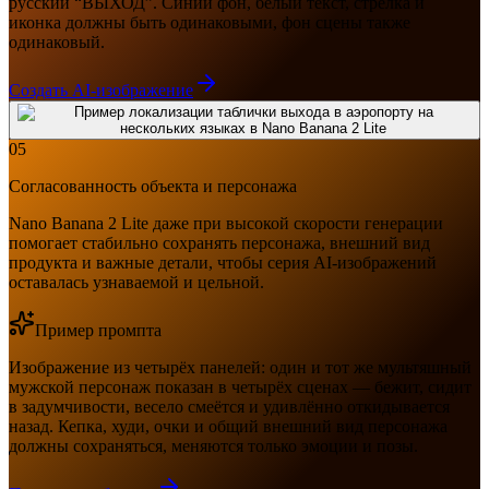
русский “ВЫХОД”. Синий фон, белый текст, стрелка и
иконка должны быть одинаковыми, фон сцены также
одинаковый.
Создать AI-изображение
05
Согласованность объекта и персонажа
Nano Banana 2 Lite даже при высокой скорости генерации
помогает стабильно сохранять персонажа, внешний вид
продукта и важные детали, чтобы серия AI-изображений
оставалась узнаваемой и цельной.
Пример промпта
Изображение из четырёх панелей: один и тот же мультяшный
мужской персонаж показан в четырёх сценах — бежит, сидит
в задумчивости, весело смеётся и удивлённо откидывается
назад. Кепка, худи, очки и общий внешний вид персонажа
должны сохраняться, меняются только эмоции и позы.