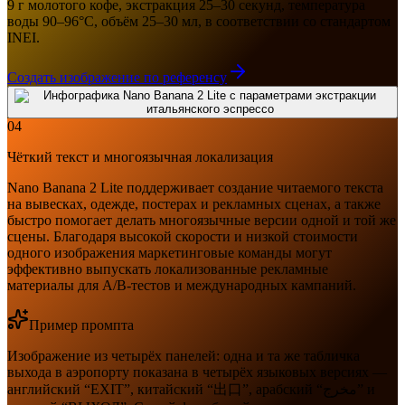
9 г молотого кофе, экстракция 25–30 секунд, температура
воды 90–96°C, объём 25–30 мл, в соответствии со стандартом
INEI.
Создать изображение по референсу
04
Чёткий текст и многоязычная локализация
Nano Banana 2 Lite поддерживает создание читаемого текста
на вывесках, одежде, постерах и рекламных сценах, а также
быстро помогает делать многоязычные версии одной и той же
сцены. Благодаря высокой скорости и низкой стоимости
одного изображения маркетинговые команды могут
эффективно выпускать локализованные рекламные
материалы для A/B-тестов и международных кампаний.
Пример промпта
Изображение из четырёх панелей: одна и та же табличка
выхода в аэропорту показана в четырёх языковых версиях —
английский “EXIT”, китайский “出口”, арабский “مخرج” и