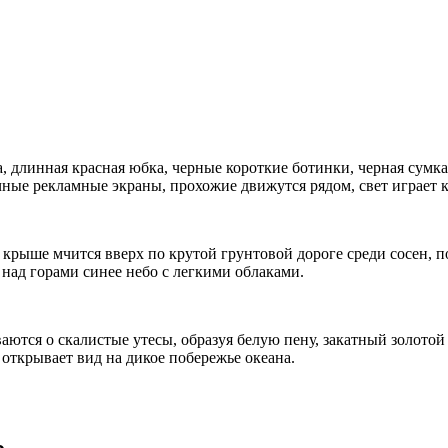
, длинная красная юбка, черные короткие ботинки, черная сумка
ные рекламные экраны, прохожие движутся рядом, свет играет ка
рыше мчится вверх по крутой грунтовой дороге среди сосен, п
, над горами синее небо с легкими облаками.
ются о скалистые утесы, образуя белую пену, закатный золотой 
y открывает вид на дикое побережье океана.