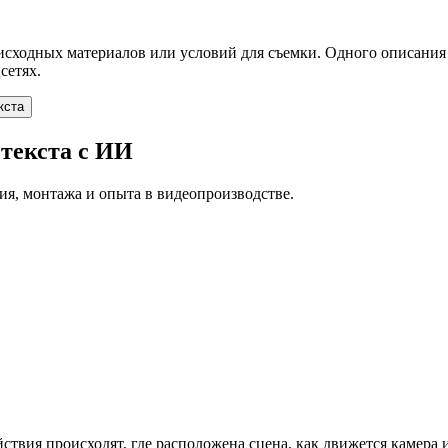
т исходных материалов или условий для съемки. Одного описани
сетях.
 текста с ИИ
рия, монтажа и опыта в видеопроизводстве.
йствия происходят, где расположена сцена, как движется камера 