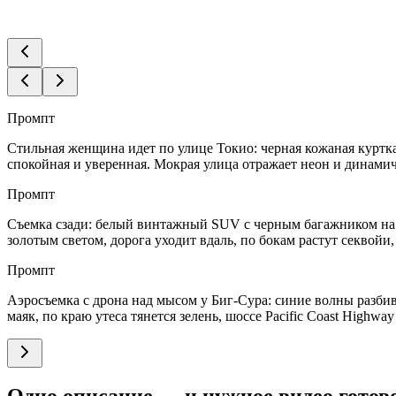
Промпт
Стильная женщина идет по улице Токио: черная кожаная куртка
спокойная и уверенная. Мокрая улица отражает неон и динамич
Промпт
Съемка сзади: белый винтажный SUV с черным багажником на к
золотым светом, дорога уходит вдаль, по бокам растут секвойи
Промпт
Аэросъемка с дрона над мысом у Биг-Сура: синие волны разбива
маяк, по краю утеса тянется зелень, шоссе Pacific Coast Highwa