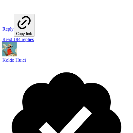
Reply
Copy link
Read 184 replies
Koldo Huici