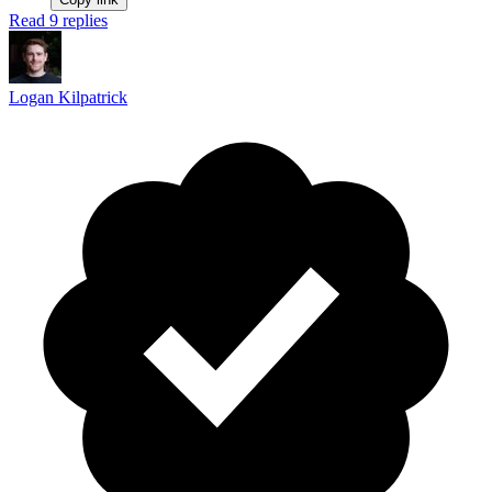
Read 9 replies
Logan Kilpatrick