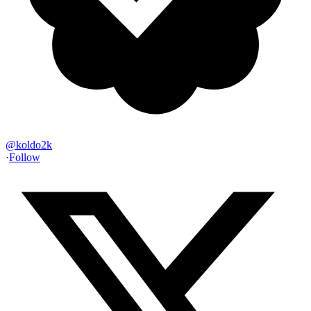
@
koldo2k
·
Follow