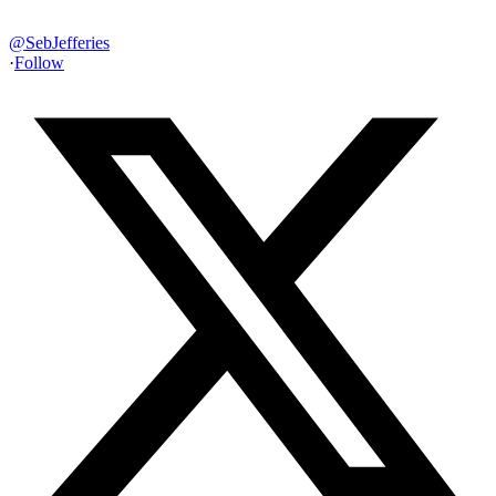
@
SebJefferies
·
Follow