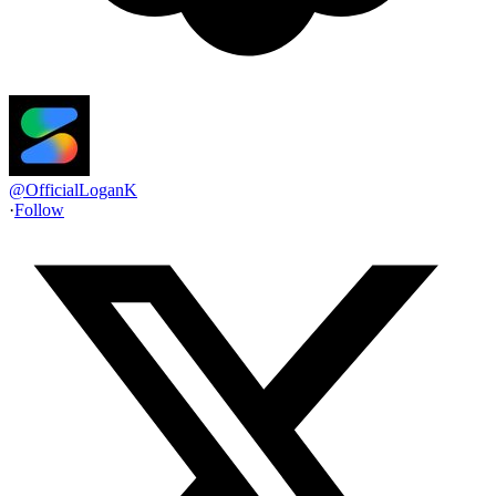
@
OfficialLoganK
·
Follow