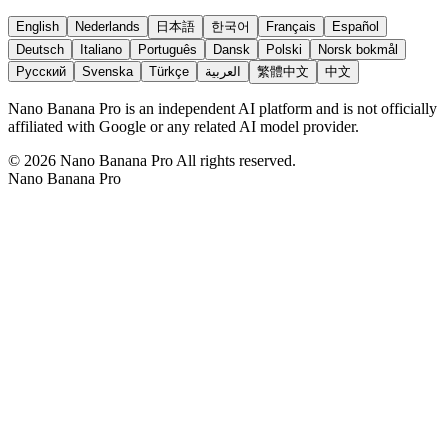
English
Nederlands
日本語
한국어
Français
Español
Deutsch
Italiano
Português
Dansk
Polski
Norsk bokmål
Русский
Svenska
Türkçe
العربية
繁體中文
中文
Nano Banana Pro is an independent AI platform and is not officially
affiliated with Google or any related AI model provider.
©
2026
Nano Banana Pro
All rights reserved.
Nano Banana Pro