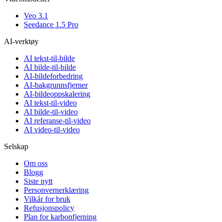
Veo 3.1
Seedance 1.5 Pro
AI-verktøy
AI tekst-til-bilde
AI bilde-til-bilde
AI-bildeforbedring
AI-bakgrunnsfjerner
AI-bildeoppskalering
AI tekst-til-video
AI bilde-til-video
AI referanse-til-video
AI video-til-video
Selskap
Om oss
Blogg
Siste nytt
Personvernerklæring
Vilkår for bruk
Refusjonspolicy
Plan for karbonfjerning