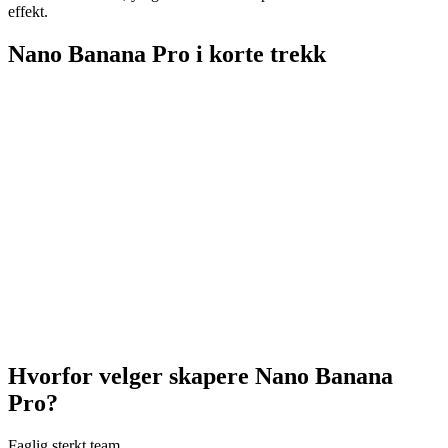
effekt.
Nano Banana Pro i korte trekk
0
K
0
+
0
%
0
+
Hvorfor velger skapere Nano Banana
Pro?
Faglig sterkt team