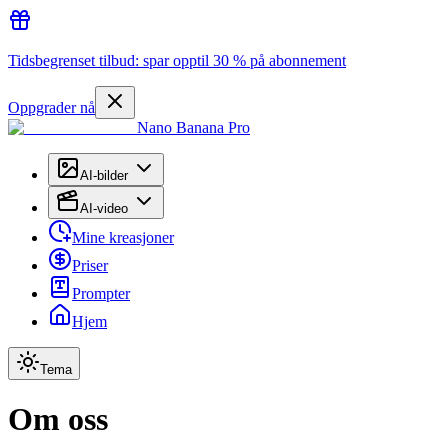
Tidsbegrenset tilbud: spar opptil 30 % på abonnement
Oppgrader nå
Nano Banana Pro
AI-bilder
AI-video
Mine kreasjoner
Priser
Prompter
Hjem
Tema
Om oss