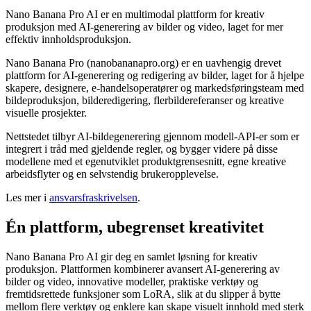
Nano Banana Pro AI er en multimodal plattform for kreativ
produksjon med AI-generering av bilder og video, laget for mer
effektiv innholdsproduksjon.
Nano Banana Pro (nanobananapro.org) er en uavhengig drevet
plattform for AI-generering og redigering av bilder, laget for å hjelpe
skapere, designere, e-handelsoperatører og markedsføringsteam med
bildeproduksjon, bilderedigering, flerbildereferanser og kreative
visuelle prosjekter.
Nettstedet tilbyr AI-bildegenerering gjennom modell-API-er som er
integrert i tråd med gjeldende regler, og bygger videre på disse
modellene med et egenutviklet produktgrensesnitt, egne kreative
arbeidsflyter og en selvstendig brukeropplevelse.
Les mer i
ansvarsfraskrivelsen
.
Én plattform, ubegrenset kreativitet
Nano Banana Pro AI gir deg en samlet løsning for kreativ
produksjon. Plattformen kombinerer avansert AI-generering av
bilder og video, innovative modeller, praktiske verktøy og
fremtidsrettede funksjoner som LoRA, slik at du slipper å bytte
mellom flere verktøy og enklere kan skape visuelt innhold med sterk