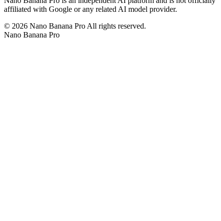
Nano Banana Pro is an independent AI platform and is not officially
affiliated with Google or any related AI model provider.
©
2026
Nano Banana Pro
All rights reserved.
Nano Banana Pro