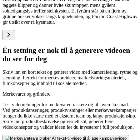
taggete klipper og danner hvite skumtopper, mens gyllent
solnedgangslys treffer steinkysten. Et fyrtårn står på en fjern øy,
grønne busker vokser langs klippekanten, og Pacific Coast Highway
gir utsikt over rå kystnatur.
Én setning er nok til å generere videoen
du ser for deg
Skriv inn en kort tekst og generer video med kameraføring, rytme og
stemning. Perfekt for merkevareideer, markedsføringsmateriell,
filmkonsepter og innhold til sosiale medier.
Merkevarer og gründere
Test videoretninger for merkevaren raskere og til lavere kostnad.
Ved produktlanseringer, produktvisninger eller merkevarekampanjer
trenger du ikke starte med et eksternt team og lange produksjonsløp.
Skriv inn produktbeskrivelse og visuell stil, generer flere
videokonsepter og valider ideen før du investerer i full produksjon.