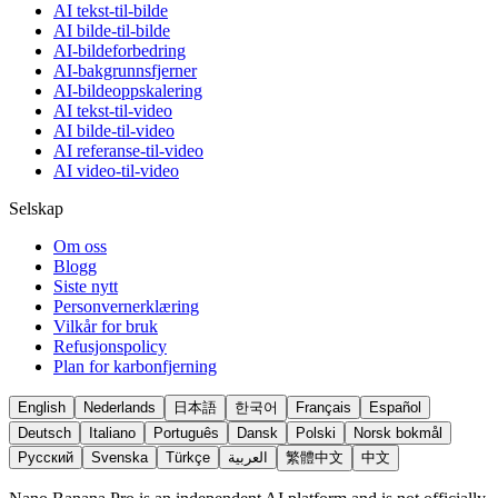
AI tekst-til-bilde
AI bilde-til-bilde
AI-bildeforbedring
AI-bakgrunnsfjerner
AI-bildeoppskalering
AI tekst-til-video
AI bilde-til-video
AI referanse-til-video
AI video-til-video
Selskap
Om oss
Blogg
Siste nytt
Personvernerklæring
Vilkår for bruk
Refusjonspolicy
Plan for karbonfjerning
English
Nederlands
日本語
한국어
Français
Español
Deutsch
Italiano
Português
Dansk
Polski
Norsk bokmål
Русский
Svenska
Türkçe
العربية
繁體中文
中文