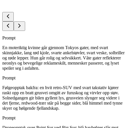
Prompt
En moteriktig kvinne går gjennom Tokyos gater, med svart
skinnjakke, lang rød kjole, svarte ankelstøvler, svart veske, solbriller
og røde lepper. Hun går rolig og selvsikkert. Våte gater reflekterer
neonlys og bevegelige reklameskilt, mennesker passerer, og lyset
speiler seg i asfalten.
Prompt
Følgeopptak bakfra: en hvit retro-SUV med svart takstativ kjører
raskt opp en bratt grusvei omgitt av furuskog og virvler opp støv.
Solnedgangen gir bilen gyllent lys, grusveien slynger seg videre i
det fjerne, redwood-trær står på begge sider, blå himmel med tynne
skyer og bølgende fjellandskap.
Prompt
Droneopptak over Point Sur ved Big Sur: blå havbølger slår mot