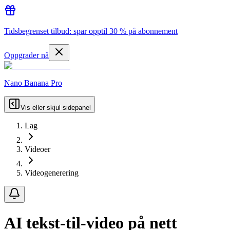
Tidsbegrenset tilbud: spar opptil 30 % på abonnement
Oppgrader nå
Nano Banana Pro
Vis eller skjul sidepanel
Lag
Videoer
Videogenerering
AI tekst-til-video på nett