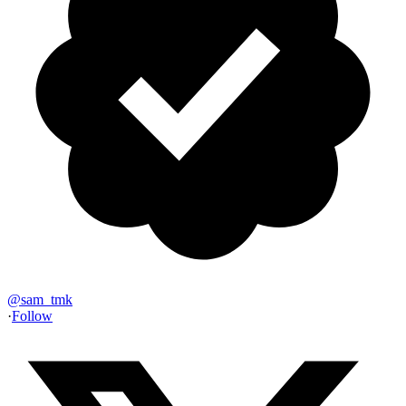
@
sam_tmk
·
Follow