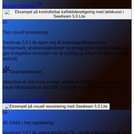
Rediger AI-bilder
03
Dyp visuell resonnering
Seedream 5.0 Lite egner seg til kunnskapsillustrasjoner,
flytskjemaer, strukturdiagrammer og pedagogiske infografikker, og
gjør komplekse konsepter om til tydelig og lesbart AI-basert visuelt
innhold.
Eksempelprompt
Identifiser de fem hvite tomme områdene i bilde 1, og match de
lokale bildeutsnittene fra bilde 2 til bilde 6 med riktig plassering.
Generer infografikk
04
4K-bilder i høy oppløsning
Seedream 5.0 Lite støtter innebygd 2K- og 4K-bildegenerering med