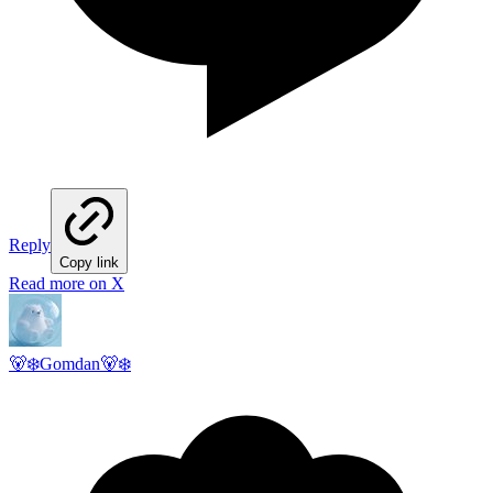
Reply
Copy link
Read more on X
🐻‍❄️Gomdan🐻‍❄️