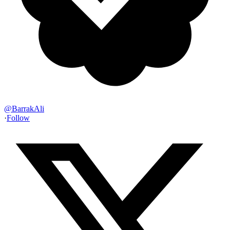
@
BarrakAli
·
Follow