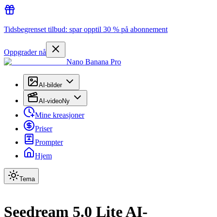
Tidsbegrenset tilbud: spar opptil 30 % på abonnement
Oppgrader nå
Nano Banana Pro
AI-bilder
AI-video
Ny
Mine kreasjoner
Priser
Prompter
Hjem
Tema
Seedream 5.0 Lite AI-