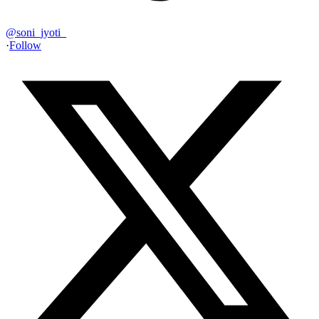
@
soni_jyoti_
·
Follow