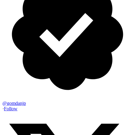
@
gomdanjp
·
Follow