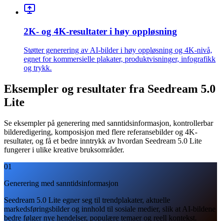
2K- og 4K-resultater i høy oppløsning
Støtter generering av AI-bilder i høy oppløsning og 4K-nivå,
egnet for kommersielle plakater, produktvisninger, infografikk
og trykk.
Eksempler og resultater fra Seedream 5.0
Lite
Se eksempler på generering med sanntidsinformasjon, kontrollerbar
bilderedigering, komposisjon med flere referansebilder og 4K-
resultater, og få et bedre inntrykk av hvordan Seedream 5.0 Lite
fungerer i ulike kreative bruksområder.
01
Generering med sanntidsinformasjon
Seedream 5.0 Lite egner seg til trendplakater, aktuelle
markedsføringsbilder og innhold til sosiale medier, slik at AI-bildene
bedre følger nye hendelser, populære temaer og reell kontekst.