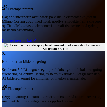
Eksempelprompt
Lag en vintersportplakat basert på visuelle elementer knyttet til
Milano Cortina 2026, med norsk nordlys, snødekte fjell, skiløpere
og Tina / Milo-maskotelementer i en realistisk scene med tydelig
mesterskapsstemning.
Generer trendplakat
02
Kontrollerbar bilderedigering
Seedream 5.0 Lite egner seg til produktbakgrunn, lokal omtegning,
stilendring og optimalisering av nettbutikkbilder. Det gir mer stabil
AI-bilderedigering for annonser og merkevaremateriale.
Eksempelprompt
Legg til naturlig lattekunst formet som blader på kaffens overflate,
med hvit damp som stiger sakte opp fra koppen.