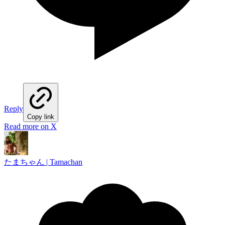
Reply
Copy link
Read more on X
たまちゃん | Tamachan