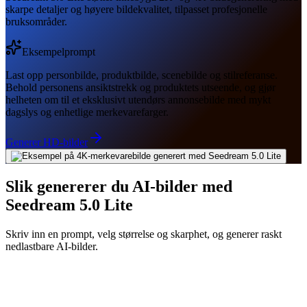
skarpe detaljer og høyere bildekvalitet, tilpasset profesjonelle
bruksområder.
Eksempelprompt
Last opp personbilde, produktbilde, scenebilde og stilreferanse.
Behold personens ansiktstrekk og produktets utseende, og gjør
helheten om til et eksklusivt utendørs annonsebilde med mykt
dagslys og enhetlige merkevarefarger.
Generer HD-bilder
Slik genererer du AI-bilder med
Seedream 5.0 Lite
Skriv inn en prompt, velg størrelse og skarphet, og generer raskt
nedlastbare AI-bilder.