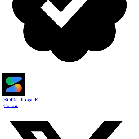
@
OfficialLoganK
·
Follow