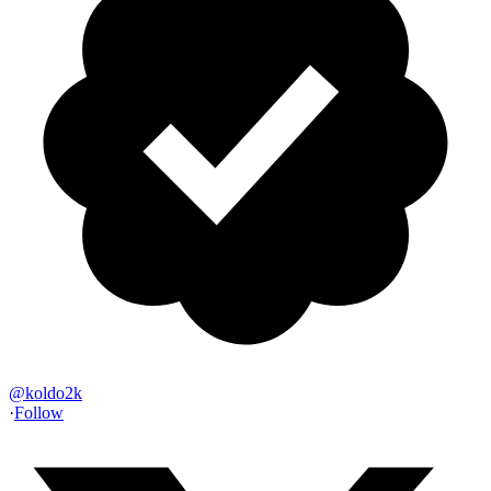
@
koldo2k
·
Follow