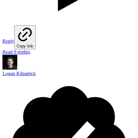
Reply
Copy link
Read 9 replies
Logan Kilpatrick