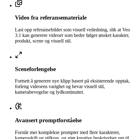
Video fra referansemateriale
Last opp referansebilder som visuell veiledning, slik at Veo
3.1 kan generere videoer som bedre følger ønsket karakter,
produkt, scene og visuell stil.
Sceneforlengelse
Fortsett å generere nye klipp basert på eksisterende opptak,
forleng videoens varighet og bevar visuell stil,
kamerabevegelse og lydkontinuitet.
Avansert promptforståelse
Forstår mer komplekse prompter med flere karakterer,
kameraskift og stilkrav, og gjør kreative beskrivelser om til