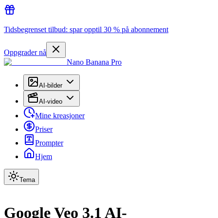
Tidsbegrenset tilbud: spar opptil 30 % på abonnement
Oppgrader nå
Nano Banana Pro
AI-bilder
AI-video
Mine kreasjoner
Priser
Prompter
Hjem
Tema
Google Veo 3.1 AI-