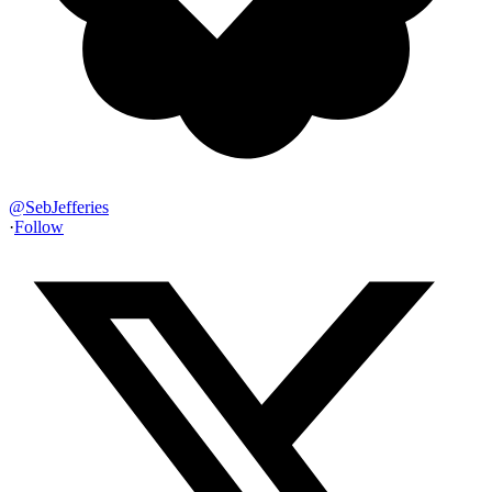
@
SebJefferies
·
Follow