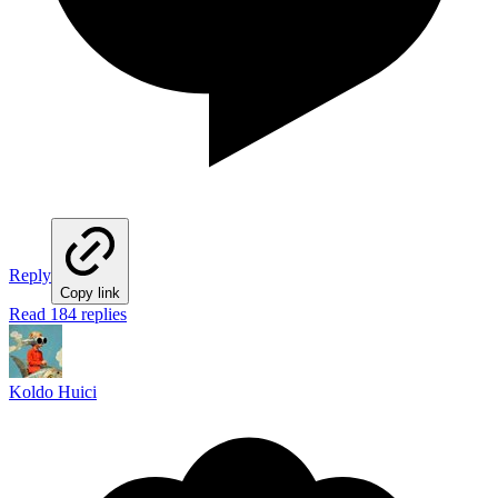
Reply
Copy link
Read 184 replies
Koldo Huici