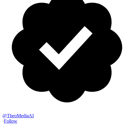
@
TheoMediaAI
·
Follow