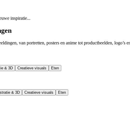
uwe inspiratie...
ngen
dingen, van portretten, posters en anime tot productbeelden, logo’s en 
atie & 3D
Creatieve visuals
Eten
ustratie & 3D
Creatieve visuals
Eten