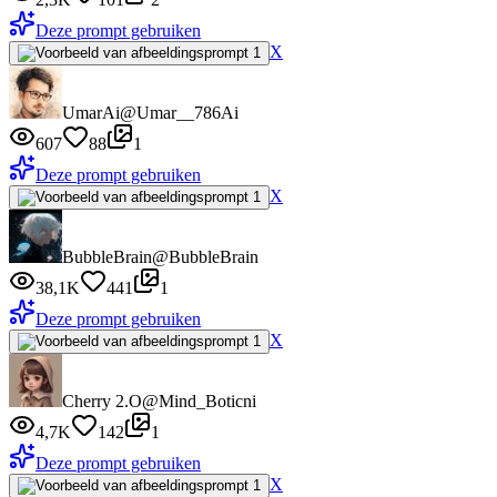
Deze prompt gebruiken
X
UmarAi
@Umar__786Ai
607
88
1
Deze prompt gebruiken
X
BubbleBrain
@BubbleBrain
38,1K
441
1
Deze prompt gebruiken
X
Cherry 2.O
@Mind_Boticni
4,7K
142
1
Deze prompt gebruiken
X