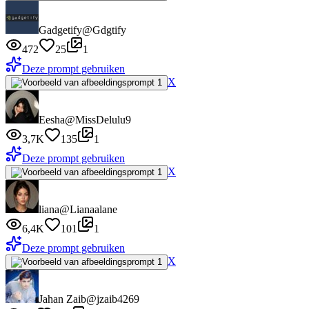
Gadgetify
@Gdgtify
472
25
1
Deze prompt gebruiken
X
Eesha
@MissDelulu9
3,7K
135
1
Deze prompt gebruiken
X
liana
@Lianaalane
6,4K
101
1
Deze prompt gebruiken
X
Jahan Zaib
@jzaib4269