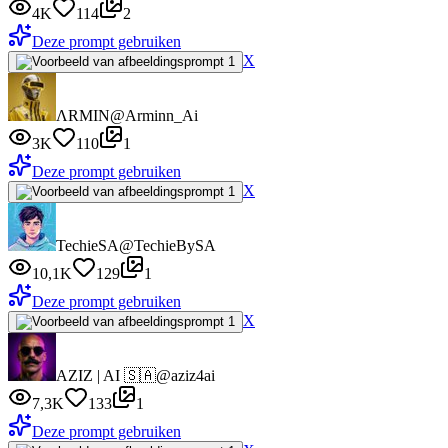
4K
114
2
Deze prompt gebruiken
X
ΛRMIN
@Arminn_Ai
3K
110
1
Deze prompt gebruiken
X
TechieSA
@TechieBySA
10,1K
129
1
Deze prompt gebruiken
X
AZIZ | AI 🇸🇦
@aziz4ai
7,3K
133
1
Deze prompt gebruiken