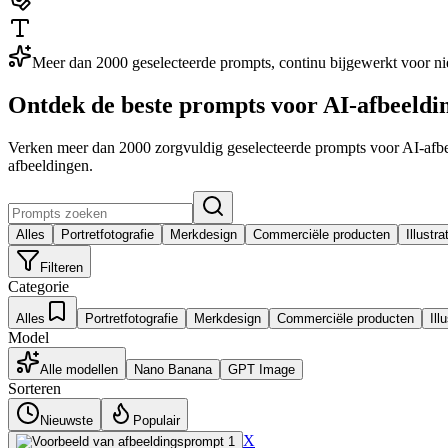
Meer dan 2000 geselecteerde prompts, continu bijgewerkt voor nie
Ontdek de beste prompts voor AI-afbeeldi
Verken meer dan 2000 zorgvuldig geselecteerde prompts voor AI-afbeel
afbeeldingen.
Alles
Portretfotografie
Merkdesign
Commerciële producten
Illustr
Filteren
Categorie
Alles
Portretfotografie
Merkdesign
Commerciële producten
Ill
Model
Alle modellen
Nano Banana
GPT Image
Sorteren
Nieuwste
Populair
X