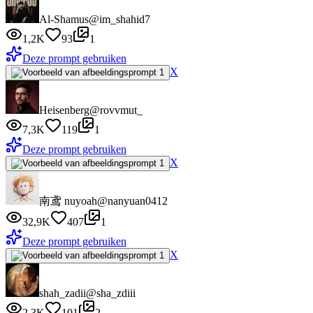
Al-Shamus
@im_shahid7
1,2K
93
1
Deze prompt gebruiken
X
Heisenberg
@rovvmut_
7,3K
119
1
Deze prompt gebruiken
X
南鸢 nuyoah
@nanyuan0412
32,9K
407
1
Deze prompt gebruiken
X
shah_zadii
@sha_zdiii
2,3K
101
2