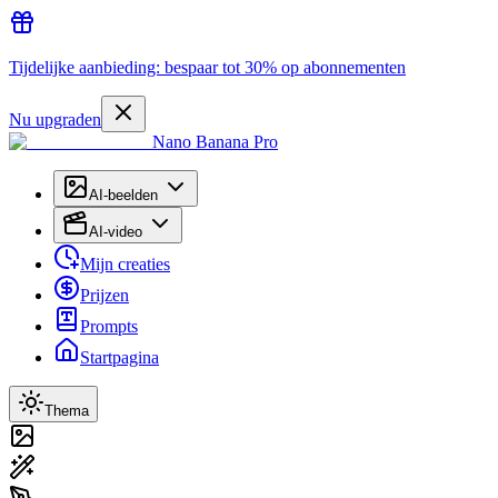
Tijdelijke aanbieding: bespaar tot 30% op abonnementen
Nu upgraden
Nano Banana Pro
AI-beelden
AI-video
Mijn creaties
Prijzen
Prompts
Startpagina
Thema