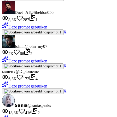
Duet | AI
@Sheldon056
8,3K
287
1
Deze prompt gebruiken
X
Johnn
@john_my07
2K
66
2
Deze prompt gebruiken
X
ᴍᴜʀᴘʜʏ
@Diplomeme
6,3K
172
4
Deze prompt gebruiken
X
𝗦𝗮𝗻𝗶𝗮
@saniaspeaks_
18,3K
416
2