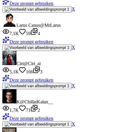
Deze prompt gebruiken
X
Larus Canus
@MrLarus
7,1K
59
4
Deze prompt gebruiken
X
Ciri
@Ciri_ai
5,1K
166
3
Deze prompt gebruiken
X
K
@ChillaiKalan__
1,7K
71
2
Deze prompt gebruiken
X