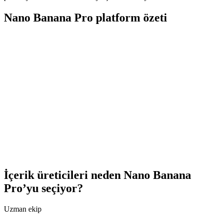
Nano Banana Pro platform özeti
0
K
0
+
0
%
0
+
İçerik üreticileri neden Nano Banana
Pro’yu seçiyor?
Uzman ekip