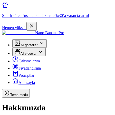
Sınırlı süreli fırsat: aboneliklerde %30’a varan tasarruf
Hemen yükselt
Nano Banana Pro
AI görseller
AI videolar
Çalışmalarım
Fiyatlandırma
Promptlar
Ana sayfa
Tema modu
Hakkımızda