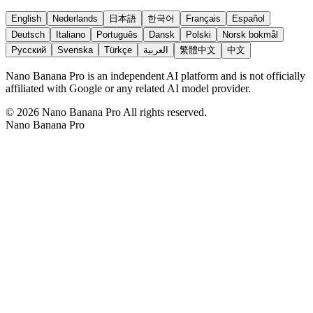
English
Nederlands
日本語
한국어
Français
Español
Deutsch
Italiano
Português
Dansk
Polski
Norsk bokmål
Русский
Svenska
Türkçe
العربية
繁體中文
中文
Nano Banana Pro is an independent AI platform and is not officially
affiliated with Google or any related AI model provider.
©
2026
Nano Banana Pro
All rights reserved.
Nano Banana Pro