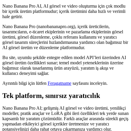
Nano Banana Pro AI, AI görsel ve video oluşturma için çok modlu
bir içerik üretim platformudur; içerik üretimini daha hızlı ve verimli
hale getirir.
Nano Banana Pro (nanobananapro.org), içerik üreticilerin,
tasarımcıların, e-ticaret ekiplerinin ve pazarlama ekiplerinin görsel
üretimi, görsel düzenleme, çoklu referans kullanımı ve yaratıcı
görsel tasarım süreçlerini hızlandırmasına yardımcı olan bağımsız bir
AI görsel üretim ve düzenleme platformudur.
Bu site, uyumlu şekilde entegre edilen model API’leri üzerinden AI
görsel üretim özellikleri sunar; temel model yeteneklerinin üzerine
bağımsız olarak tasarlanmış ürün arayüzü, yaratım iş akışı ve
kullanıcı deneyimi sağlar.
Ayrıntılı bilgi için lütfen
Feragatname
sayfasını inceleyin.
Tek platform, sınırsız yaratıcılık
Nano Banana Pro AI; gelişmiş AI görsel ve video üretimi, yenilikçi
modeller, pratik araçlar ve LoRA gibi ileri özellikleri tek yerde sunan
kapsamlı bir yaratım çözümüdür. Farklı araçlar arasında sürekli geçiş
yapmadan etkileyici görsel içerikler üretmenize ve yaratıcı
potansiyelinizi daha rahat ortaya çıkarmanıza yardımcı olur.