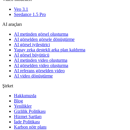
Veo 3.1
Seedance 1.5 Pro
AI araçları
AI metinden görsel oluşturma
AI görselden görsele dönüştürme
AI görsel iyileştirici
Yapay zeka destekli arka plan kaldırma
AI görsel büyütücü
AI metinden video oluşturma
AI görselden video oluşturma
AI referans görselden video
AI video dönüştürme
Şirket
Hakkımızda
Blog
Yenilikler
Gizlilik Politikası
Hizmet Şartları
İade Politikası
Karbon nötr planı