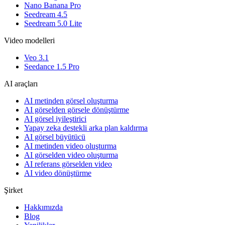
Nano Banana Pro
Seedream 4.5
Seedream 5.0 Lite
Video modelleri
Veo 3.1
Seedance 1.5 Pro
AI araçları
AI metinden görsel oluşturma
AI görselden görsele dönüştürme
AI görsel iyileştirici
Yapay zeka destekli arka plan kaldırma
AI görsel büyütücü
AI metinden video oluşturma
AI görselden video oluşturma
AI referans görselden video
AI video dönüştürme
Şirket
Hakkımızda
Blog