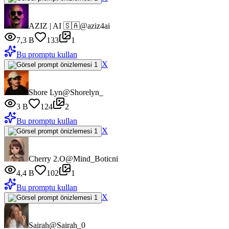
AZIZ | AI 🇸🇦
@aziz4ai
7,3 B
133
1
Bu promptu kullan
X
Shore Lyn
@Shorelyn_
3 B
124
2
Bu promptu kullan
X
Cherry 2.O
@Mind_Boticni
4,4 B
102
1
Bu promptu kullan
X
Sairah
@Sairah_0