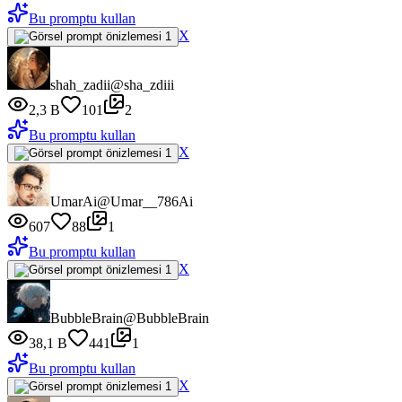
Bu promptu kullan
X
shah_zadii
@sha_zdiii
2,3 B
101
2
Bu promptu kullan
X
UmarAi
@Umar__786Ai
607
88
1
Bu promptu kullan
X
BubbleBrain
@BubbleBrain
38,1 B
441
1
Bu promptu kullan
X