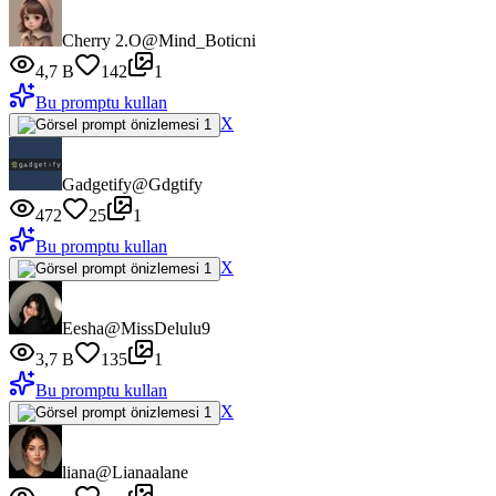
Cherry 2.O
@Mind_Boticni
4,7 B
142
1
Bu promptu kullan
X
Gadgetify
@Gdgtify
472
25
1
Bu promptu kullan
X
Eesha
@MissDelulu9
3,7 B
135
1
Bu promptu kullan
X
liana
@Lianaalane