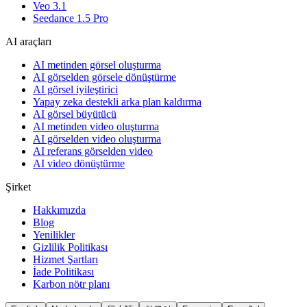
Veo 3.1
Seedance 1.5 Pro
AI araçları
AI metinden görsel oluşturma
AI görselden görsele dönüştürme
AI görsel iyileştirici
Yapay zeka destekli arka plan kaldırma
AI görsel büyütücü
AI metinden video oluşturma
AI görselden video oluşturma
AI referans görselden video
AI video dönüştürme
Şirket
Hakkımızda
Blog
Yenilikler
Gizlilik Politikası
Hizmet Şartları
İade Politikası
Karbon nötr planı