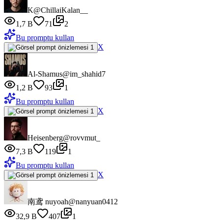
K
@ChillaiKalan__
1,7 B
71
2
Bu promptu kullan
X
Al-Shamus
@im_shahid7
1,2 B
93
1
Bu promptu kullan
X
Heisenberg
@rovvmut_
7,3 B
119
1
Bu promptu kullan
X
南鸢 nuyoah
@nanyuan0412
32,9 B
407
1