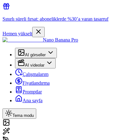
Sınırlı süreli fırsat: aboneliklerde %30’a varan tasarruf
Hemen yükselt
Nano Banana Pro
AI görseller
AI videolar
Çalışmalarım
Fiyatlandırma
Promptlar
Ana sayfa
Tema modu