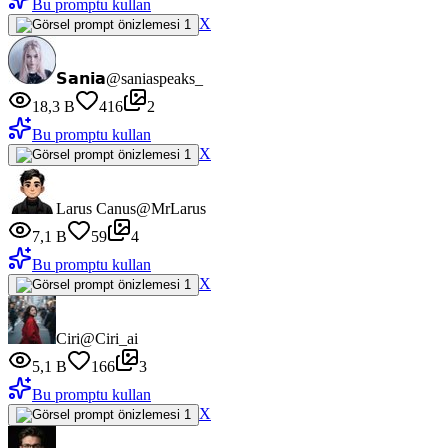
Bu promptu kullan
X
𝗦𝗮𝗻𝗶𝗮
@saniaspeaks_
18,3 B
416
2
Bu promptu kullan
X
Larus Canus
@MrLarus
7,1 B
59
4
Bu promptu kullan
X
Ciri
@Ciri_ai
5,1 B
166
3
Bu promptu kullan
X