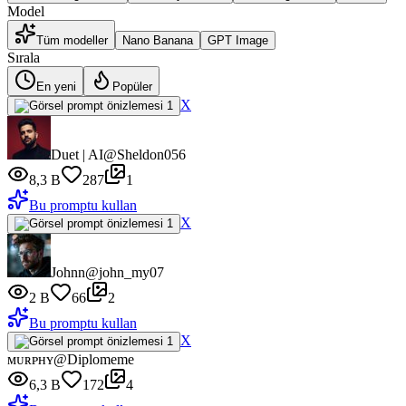
Model
Tüm modeller
Nano Banana
GPT Image
Sırala
En yeni
Popüler
X
Duet | AI
@Sheldon056
8,3 B
287
1
Bu promptu kullan
X
Johnn
@john_my07
2 B
66
2
Bu promptu kullan
X
ᴍᴜʀᴘʜʏ
@Diplomeme
6,3 B
172
4