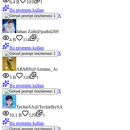
6,4 B
101
1
Bu promptu kullan
X
Jahan Zaib
@jzaib4269
4 B
114
2
Bu promptu kullan
X
ΛRMIN
@Arminn_Ai
3 B
110
1
Bu promptu kullan
X
TechieSA
@TechieBySA
10,1 B
129
1
Bu promptu kullan
X