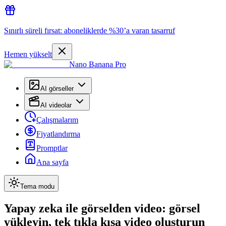
Sınırlı süreli fırsat: aboneliklerde %30’a varan tasarruf
Hemen yükselt
Nano Banana Pro
AI görseller
AI videolar
Çalışmalarım
Fiyatlandırma
Promptlar
Ana sayfa
Tema modu
Yapay zeka ile görselden video: görsel
yükleyin, tek tıkla kısa video oluşturun