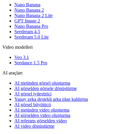
Nano Banana
Nano Banana 2
Nano Banana 2 Lite
GPT Image 2
Nano Banana Pro
Seedream 4.5
Seedream 5.0 Lite
Video modelleri
Veo 3.1
Seedance 1.5 Pro
AI araçları
AI metinden görsel oluşturma
AI görselden görsele dönüştürme
AI görsel iyileştirici
Yapay zeka destekli arka plan kaldırma
AI görsel büyütücü
AI metinden video oluşturma
AI görselden video oluşturma
AI referans görselden video
AI video dönüştürme