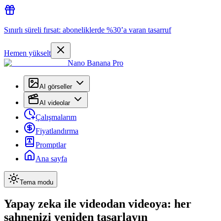
Sınırlı süreli fırsat: aboneliklerde %30’a varan tasarruf
Hemen yükselt
Nano Banana Pro
AI görseller
AI videolar
Çalışmalarım
Fiyatlandırma
Promptlar
Ana sayfa
Tema modu
Yapay zeka ile videodan videoya: her
sahnenizi yeniden tasarlayın