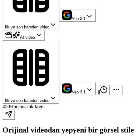
Veo 3.1
İlk ve son kareden video
AI video
Veo 3.1
|
|
İlk ve son kareden video
450
Harcanacak kredi
Orijinal videodan yepyeni bir görsel stile