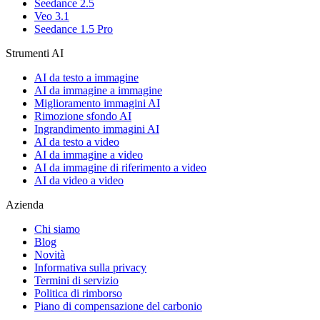
Seedance 2.5
Veo 3.1
Seedance 1.5 Pro
Strumenti AI
AI da testo a immagine
AI da immagine a immagine
Miglioramento immagini AI
Rimozione sfondo AI
Ingrandimento immagini AI
AI da testo a video
AI da immagine a video
AI da immagine di riferimento a video
AI da video a video
Azienda
Chi siamo
Blog
Novità
Informativa sulla privacy
Termini di servizio
Politica di rimborso
Piano di compensazione del carbonio