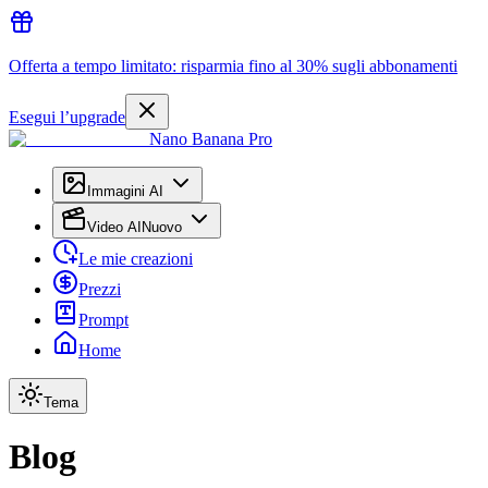
Offerta a tempo limitato: risparmia fino al 30% sugli abbonamenti
Esegui l’upgrade
Nano Banana Pro
Immagini AI
Video AI
Nuovo
Le mie creazioni
Prezzi
Prompt
Home
Tema
Blog