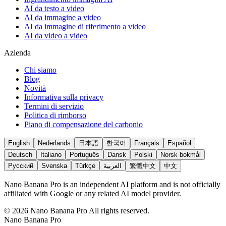
AI da testo a video
AI da immagine a video
AI da immagine di riferimento a video
AI da video a video
Azienda
Chi siamo
Blog
Novità
Informativa sulla privacy
Termini di servizio
Politica di rimborso
Piano di compensazione del carbonio
English
Nederlands
日本語
한국어
Français
Español
Deutsch
Italiano
Português
Dansk
Polski
Norsk bokmål
Русский
Svenska
Türkçe
العربية
繁體中文
中文
Nano Banana Pro is an independent AI platform and is not officially
affiliated with Google or any related AI model provider.
©
2026
Nano Banana Pro
All rights reserved.
Nano Banana Pro