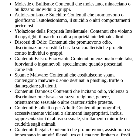
Molestie e Bullismo: Contenuti che molestano, minacciano o
bullizzano individui o gruppi.
Autolesionismo e Suicidio: Contenuti che promuovono o
glorificano l'autolesionismo, il suicidio o altri comportamenti
pericolosi.
Violazione della Proprietà Intellettuale: Contenuti che violano
il copyright, il marchio o altra proprietà intellettuale altrui.
Discorsi di Odio: Contenuti che promuovono odio,
discriminazione o ostilità basata su caratteristiche protette
contro individui o gruppi.
Contenuti Falsi o Fuorvianti: Contenuti intenzionalmente falsi,
fuorvianti o ingannevoli, specialmente quando presentati
come fatti.
Spam e Malware: Contenuti che costituiscono spam,
contengono malware o sono destinati a phishing, truffe o
danneggiare gli utenti.
Contenuti Dannosi: Contenuti che incitano odio, violenza o
discriminazione basata su razza, religione, genere,
orientamento sessuale o altre caratteristiche protette.
Contenuti Espliciti o per Adulti: Contenuti pornografici,
eccessivamente violenti o altrimenti inappropriati, inclusi
rappresentazioni di abuso sessuale, sfruttamento minorile o
crudeltà sugli animali.
Contenuti Illegali: Contenuti che promuovono, assistono o si
impegnano in attività illegali, tra cui, ma non limitato a, frodi,