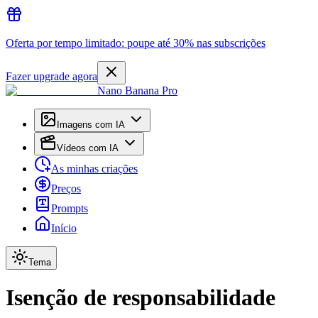
Oferta por tempo limitado: poupe até 30% nas subscrições
Fazer upgrade agora
Nano Banana Pro
Imagens com IA
Vídeos com IA
As minhas criações
Preços
Prompts
Início
Tema
Isenção de responsabilidade