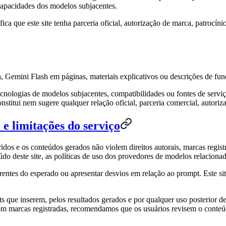
 capacidades dos modelos subjacentes.
fica que este site tenha parceria oficial, autorização de marca, patroc
emini Flash em páginas, materiais explicativos ou descrições de fun
nologias de modelos subjacentes, compatibilidades ou fontes de serviço 
nstitui nem sugere qualquer relação oficial, parceria comercial, autoriz
e limitações do serviço
dos e os conteúdos gerados não violem direitos autorais, marcas registr
údo deste site, as políticas de uso dos provedores de modelos relacionad
rentes do esperado ou apresentar desvios em relação ao prompt. Este s
 que inserem, pelos resultados gerados e por qualquer uso posterior d
om marcas registradas, recomendamos que os usuários revisem o conteúdo