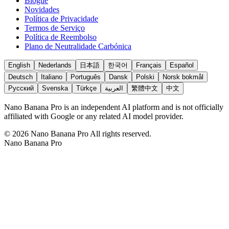
Blogue
Novidades
Política de Privacidade
Termos de Serviço
Política de Reembolso
Plano de Neutralidade Carbónica
English
Nederlands
日本語
한국어
Français
Español
Deutsch
Italiano
Português
Dansk
Polski
Norsk bokmål
Русский
Svenska
Türkçe
العربية
繁體中文
中文
Nano Banana Pro is an independent AI platform and is not officially
affiliated with Google or any related AI model provider.
©
2026
Nano Banana Pro
All rights reserved.
Nano Banana Pro