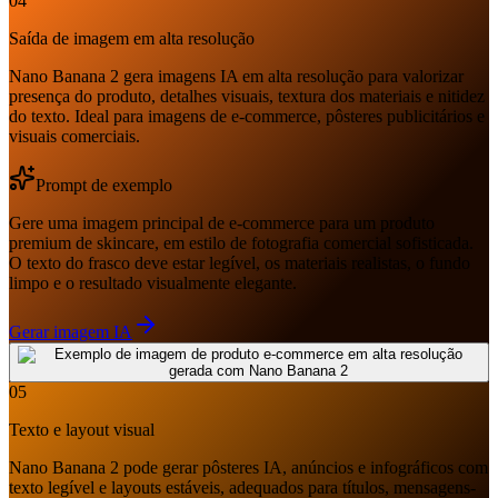
04
Saída de imagem em alta resolução
Nano Banana 2 gera imagens IA em alta resolução para valorizar
presença do produto, detalhes visuais, textura dos materiais e nitidez
do texto. Ideal para imagens de e-commerce, pôsteres publicitários e
visuais comerciais.
Prompt de exemplo
Gere uma imagem principal de e-commerce para um produto
premium de skincare, em estilo de fotografia comercial sofisticada.
O texto do frasco deve estar legível, os materiais realistas, o fundo
limpo e o resultado visualmente elegante.
Gerar imagem IA
05
Texto e layout visual
Nano Banana 2 pode gerar pôsteres IA, anúncios e infográficos com
texto legível e layouts estáveis, adequados para títulos, mensagens-