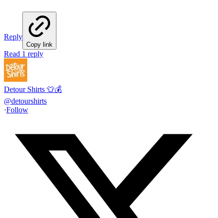
Reply
Copy link
Read 1 reply
Detour Shirts 👕💰
@
detourshirts
·
Follow