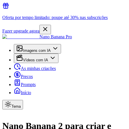
Oferta por tempo limitado: poupe até 30% nas subscrições
Fazer upgrade agora
Nano Banana Pro
Imagens com IA
Vídeos com IA
As minhas criações
Preços
Prompts
Início
Tema
Nano Banana 2 para criar e