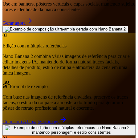
Use em banners, pôsteres verticais e capas sociais, mantendo sujeito,
cores e identidade da marca consistentes.
Gerar agora
03
Edição com múltiplas referências
Nano Banana 2 combina várias imagens de referência para criar e
editar imagens IA, mantendo de forma natural traços faciais,
detalhes de produto, estilo de roupa e atmosfera da cena em uma
única imagem.
Prompt de exemplo
Com base nas imagens de referência enviadas, preserve os traços
faciais, o estilo da roupa e a atmosfera do fundo para gerar um
pôster de retrato profissional natural e coerente.
Criar com AI image-to-image