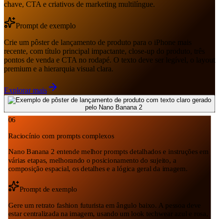
chave, CTA e criativos de marketing multilíngue.
Prompt de exemplo
Crie um pôster de lançamento de produto para o iPhone mais
recente, com título principal impactante, close-up do produto, três
pontos de venda e CTA no rodapé. O texto deve ser legível, o layout
premium e a hierarquia visual clara.
Explorar mais
06
Raciocínio com prompts complexos
Nano Banana 2 entende melhor prompts detalhados e instruções em
várias etapas, melhorando o posicionamento do sujeito, a
composição espacial, os detalhes e a lógica geral da imagem.
Prompt de exemplo
Gere um retrato fashion futurista em ângulo baixo. A pessoa deve
estar centralizada na imagem, usando um look techwear azul e rosa,