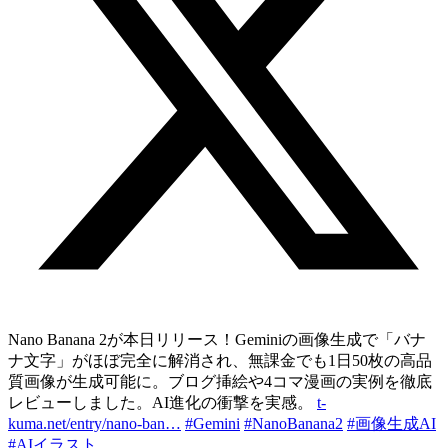
Nano Banana 2が本日リリース！Geminiの画像生成で「バナ
ナ文字」がほぼ完全に解消され、無課金でも1日50枚の高品
質画像が生成可能に。ブログ挿絵や4コマ漫画の実例を徹底
レビューしました。AI進化の衝撃を実感。
t-
kuma.net/entry/nano-ban…
#Gemini
#NanoBanana2
#画像生成AI
#AIイラスト