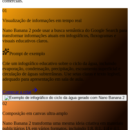
comerciais.
01
Visualização de informações em tempo real
Nano Banana 2 pode usar a busca semântica do Google Search para
transformar informações atuais em infográficos, fluxogramas e
visuais educativos claros.
Prompt de exemplo
Crie um infográfico educativo sobre o ciclo da água, incluindo
evaporação, condensação, precipitação, escoamento superficial e
circulação de águas subterrâneas. Use setas claras e texto legível,
adequado para apresentação em sala de aula.
Começar a criar
02
Composição em canvas ultra-amplo
Nano Banana 2 transforma uma mesma ideia criativa em materiais
publicitários IA em vários formatos, incluindo 1:8, 8:1, 1:4 e 4:1.