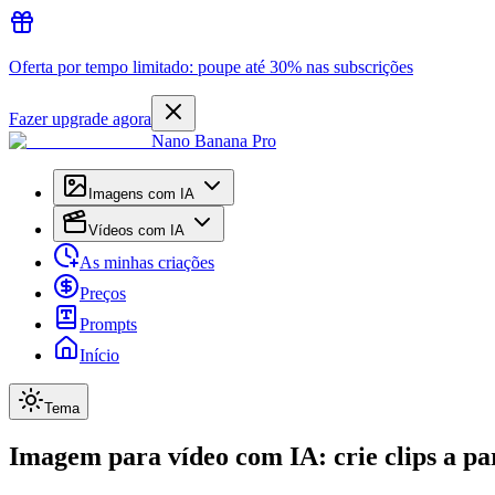
Oferta por tempo limitado: poupe até 30% nas subscrições
Fazer upgrade agora
Nano Banana Pro
Imagens com IA
Vídeos com IA
As minhas criações
Preços
Prompts
Início
Tema
Imagem para vídeo com IA: crie clips a p