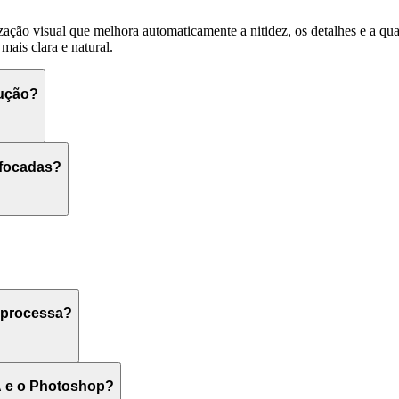
ção visual que melhora automaticamente a nitidez, os detalhes e a qu
 mais clara e natural.
lução?
sfocadas?
 processa?
A e o Photoshop?