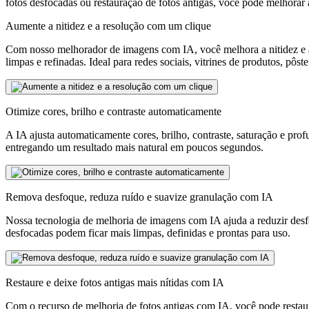
fotos desfocadas ou restauração de fotos antigas, você pode melhorar a
Aumente a nitidez e a resolução com um clique
Com nosso melhorador de imagens com IA, você melhora a nitidez e a
limpas e refinadas. Ideal para redes sociais, vitrines de produtos, pôst
Otimize cores, brilho e contraste automaticamente
A IA ajusta automaticamente cores, brilho, contraste, saturação e pro
entregando um resultado mais natural em poucos segundos.
Remova desfoque, reduza ruído e suavize granulação com IA
Nossa tecnologia de melhoria de imagens com IA ajuda a reduzir desfoq
desfocadas podem ficar mais limpas, definidas e prontas para uso.
Restaure e deixe fotos antigas mais nítidas com IA
Com o recurso de melhoria de fotos antigas com IA, você pode restau