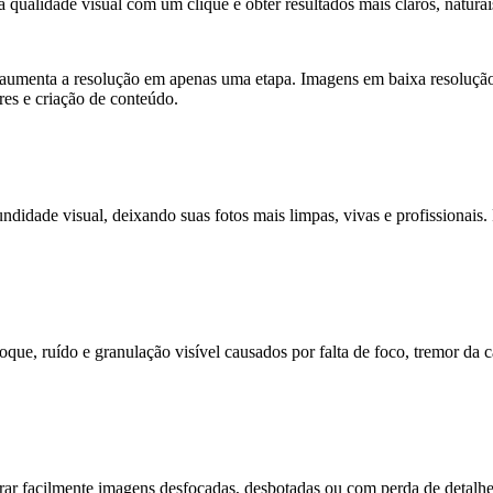
 qualidade visual com um clique e obter resultados mais claros, naturais
umenta a resolução em apenas uma etapa. Imagens em baixa resolução,
eres e criação de conteúdo.
fundidade visual, deixando suas fotos mais limpas, vivas e profissionai
ue, ruído e granulação visível causados por falta de foco, tremor da câ
rar facilmente imagens desfocadas, desbotadas ou com perda de detalh