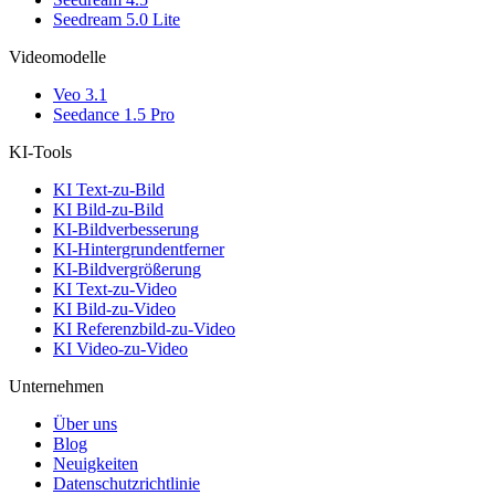
Seedream 5.0 Lite
Videomodelle
Veo 3.1
Seedance 1.5 Pro
KI-Tools
KI Text-zu-Bild
KI Bild-zu-Bild
KI-Bildverbesserung
KI-Hintergrundentferner
KI-Bildvergrößerung
KI Text-zu-Video
KI Bild-zu-Video
KI Referenzbild-zu-Video
KI Video-zu-Video
Unternehmen
Über uns
Blog
Neuigkeiten
Datenschutzrichtlinie