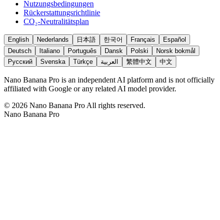
Nutzungsbedingungen
Rückerstattungsrichtlinie
CO₂-Neutralitätsplan
English
Nederlands
日本語
한국어
Français
Español
Deutsch
Italiano
Português
Dansk
Polski
Norsk bokmål
Русский
Svenska
Türkçe
العربية
繁體中文
中文
Nano Banana Pro is an independent AI platform and is not officially
affiliated with Google or any related AI model provider.
©
2026
Nano Banana Pro
All rights reserved.
Nano Banana Pro