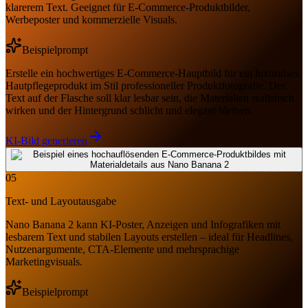
klarerem Text. Geeignet für E-Commerce-Produktbilder,
Werbeposter und kommerzielle Visuals.
Beispielprompt
Erstelle ein hochwertiges E-Commerce-Hauptbild für ein luxuriöses
Hautpflegeprodukt im Stil professioneller Produktfotografie. Der
Text auf der Flasche soll klar lesbar sein, die Materialien realistisch
wirken und der Hintergrund schlicht und elegant bleiben.
KI-Bild generieren
05
Text- und Layoutausgabe
Nano Banana 2 kann KI-Poster, Anzeigen und Infografiken mit
lesbarem Text und stabilen Layouts erstellen – ideal für Headlines,
Nutzenargumente, CTA-Elemente und mehrsprachige
Marketingvisuals.
Beispielprompt