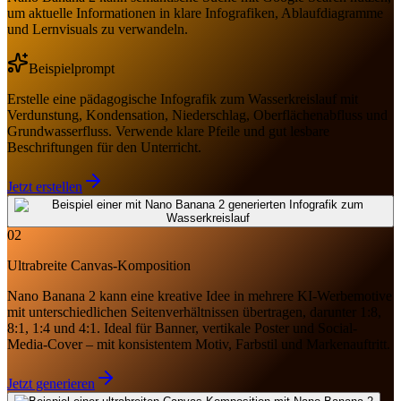
um aktuelle Informationen in klare Infografiken, Ablaufdiagramme
und Lernvisuals zu verwandeln.
Beispielprompt
Erstelle eine pädagogische Infografik zum Wasserkreislauf mit
Verdunstung, Kondensation, Niederschlag, Oberflächenabfluss und
Grundwasserfluss. Verwende klare Pfeile und gut lesbare
Beschriftungen für den Unterricht.
Jetzt erstellen
02
Ultrabreite Canvas-Komposition
Nano Banana 2 kann eine kreative Idee in mehrere KI-Werbemotive
mit unterschiedlichen Seitenverhältnissen übertragen, darunter 1:8,
8:1, 1:4 und 4:1. Ideal für Banner, vertikale Poster und Social-
Media-Cover – mit konsistentem Motiv, Farbstil und Markenauftritt.
Jetzt generieren