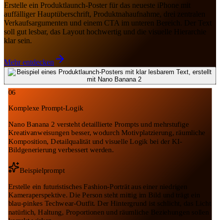
Erstelle ein Produktlaunch-Poster für das neueste iPhone mit
auffälliger Hauptüberschrift, Produktnahaufnahme, drei zentralen
Verkaufsargumenten und einem CTA im unteren Bereich. Der Text
soll gut lesbar, das Layout hochwertig und die visuelle Hierarchie
klar sein.
Mehr entdecken
06
Komplexe Prompt-Logik
Nano Banana 2 versteht detaillierte Prompts und mehrstufige
Kreativanweisungen besser, wodurch Motivplatzierung, räumliche
Komposition, Detailqualität und visuelle Logik bei der KI-
Bildgenerierung verbessert werden.
Beispielprompt
Erstelle ein futuristisches Fashion-Porträt aus einer niedrigen
Kameraperspektive. Die Person steht mittig im Bild und trägt ein
blau-pinkes Techwear-Outfit. Der Hintergrund ist schlicht, das Licht
natürlich, Haltung, Proportionen und räumliche Beziehungen sollen