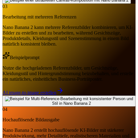
03
Bearbeitung mit mehreren Referenzen
Nano Banana 2 kann mehrere Referenzbilder kombinieren, um KI-
Bilder zu erstellen und zu bearbeiten, während Gesichtszüge,
Produktdetails, Kleidungsstil und Szenenstimmung in einem Bild
natürlich konsistent bleiben.
Beispielprompt
Nutze die hochgeladenen Referenzbilder, um Gesichtszüge,
Kleidungsstil und Hintergrundstimmung beizubehalten, und erstelle
ein natürliches, einheitliches Business-Porträtposter.
AI image-to-image erstellen
04
Hochauflösende Bildausgabe
Nano Banana 2 erstellt hochauflösende KI-Bilder mit stärkerer
Produktwirkung, mehr Detailtiefe, realistischeren Materialien und