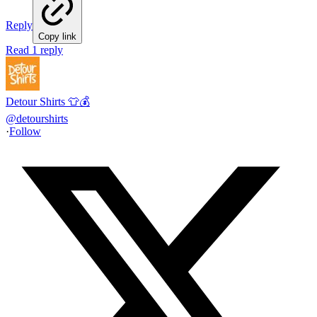
Reply
Copy link
Read 1 reply
Detour Shirts 👕💰
@
detourshirts
·
Follow