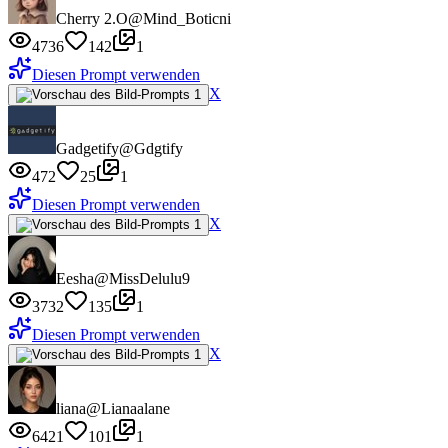
Cherry 2.O
@Mind_Boticni
4736
142
1
Diesen Prompt verwenden
X
Gadgetify
@Gdgtify
472
25
1
Diesen Prompt verwenden
X
Eesha
@MissDelulu9
3732
135
1
Diesen Prompt verwenden
X
liana
@Lianaalane
6421
101
1