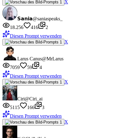
X
𝗦𝗮𝗻𝗶𝗮
@saniaspeaks_
18.256
416
2
Diesen Prompt verwenden
X
Larus Canus
@MrLarus
7059
59
4
Diesen Prompt verwenden
X
Ciri
@Ciri_ai
5115
166
3
Diesen Prompt verwenden
X