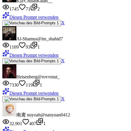
K
@ChillaiKalan__
1745
71
2
Diesen Prompt verwenden
X
Al-Shamus
@im_shahid7
1169
93
1
Diesen Prompt verwenden
X
Heisenberg
@rovvmut_
7330
119
1
Diesen Prompt verwenden
X
南鸢 nuyoah
@nanyuan0412
32.901
407
1