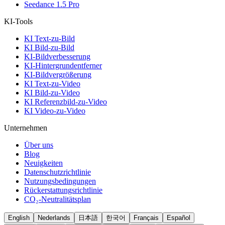
Seedance 1.5 Pro
KI-Tools
KI Text-zu-Bild
KI Bild-zu-Bild
KI-Bildverbesserung
KI-Hintergrundentferner
KI-Bildvergrößerung
KI Text-zu-Video
KI Bild-zu-Video
KI Referenzbild-zu-Video
KI Video-zu-Video
Unternehmen
Über uns
Blog
Neuigkeiten
Datenschutzrichtlinie
Nutzungsbedingungen
Rückerstattungsrichtlinie
CO₂-Neutralitätsplan
English
Nederlands
日本語
한국어
Français
Español