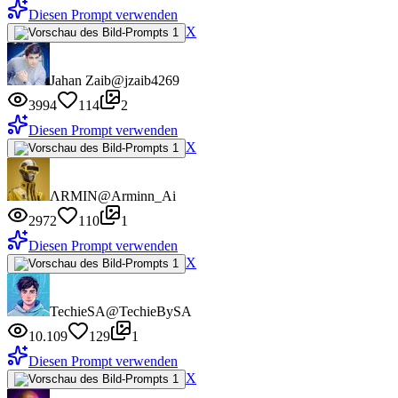
Diesen Prompt verwenden
X
Jahan Zaib
@jzaib4269
3994
114
2
Diesen Prompt verwenden
X
ΛRMIN
@Arminn_Ai
2972
110
1
Diesen Prompt verwenden
X
TechieSA
@TechieBySA
10.109
129
1
Diesen Prompt verwenden
X