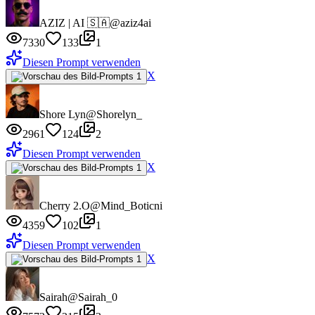
AZIZ | AI 🇸🇦
@aziz4ai
7330
133
1
Diesen Prompt verwenden
X
Shore Lyn
@Shorelyn_
2961
124
2
Diesen Prompt verwenden
X
Cherry 2.O
@Mind_Boticni
4359
102
1
Diesen Prompt verwenden
X
Sairah
@Sairah_0