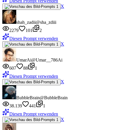
Diesen Prompt verwenden
X
shah_zadii
@sha_zdiii
2279
101
2
Diesen Prompt verwenden
X
UmarAi
@Umar__786Ai
607
88
1
Diesen Prompt verwenden
X
BubbleBrain
@BubbleBrain
38.139
441
1
Diesen Prompt verwenden
X