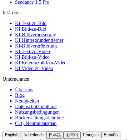
Seedance 1.5 Pro
KI-Tools
KI Text-zu-Bild
KI Bild-zu-Bild
KI-Bildverbesserung
KI-Hintergrundentferner
KI-Bildvergrößerung
KI Text-zu-Video
KI Bild-zu-Video
KI Referenzbild-zu-Video
KI Video-zu-Video
Unternehmen
Über uns
Blog
Neuigkeiten
Datenschutzrichtlinie
Nutzungsbedingungen
Rückerstattungsrichtlinie
CO₂-Neutralitätsplan
English
Nederlands
日本語
한국어
Français
Español