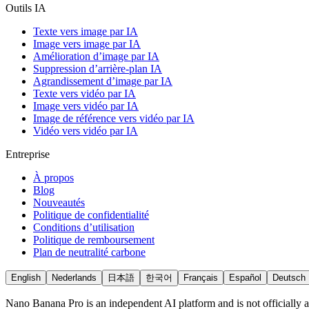
Outils IA
Texte vers image par IA
Image vers image par IA
Amélioration d’image par IA
Suppression d’arrière-plan IA
Agrandissement d’image par IA
Texte vers vidéo par IA
Image vers vidéo par IA
Image de référence vers vidéo par IA
Vidéo vers vidéo par IA
Entreprise
À propos
Blog
Nouveautés
Politique de confidentialité
Conditions d’utilisation
Politique de remboursement
Plan de neutralité carbone
English
Nederlands
日本語
한국어
Français
Español
Deutsch
Nano Banana Pro is an independent AI platform and is not officially a