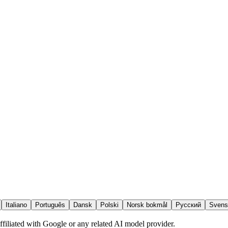
Italiano
Português
Dansk
Polski
Norsk bokmål
Русский
Svens
ffiliated with Google or any related AI model provider.