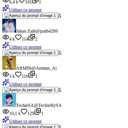
6,4 k
101
1
Utiliser ce prompt
X
Jahan Zaib
@jzaib4269
4 k
114
2
Utiliser ce prompt
X
ΛRMIN
@Arminn_Ai
3 k
110
1
Utiliser ce prompt
X
TechieSA
@TechieBySA
10,1 k
129
1
Utiliser ce prompt
X