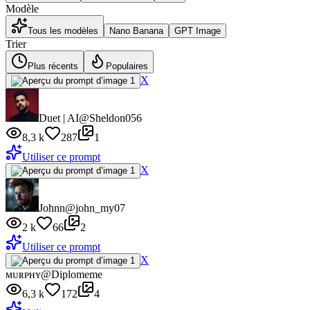
Modèle
Tous les modèles
Nano Banana
GPT Image
Trier
Plus récents
Populaires
X
Duet | AI
@Sheldon056
8,3 k
287
1
Utiliser ce prompt
X
Johnn
@john_my07
2 k
66
2
Utiliser ce prompt
X
ᴍᴜʀᴘʜʏ
@Diplomeme
6,3 k
172
4