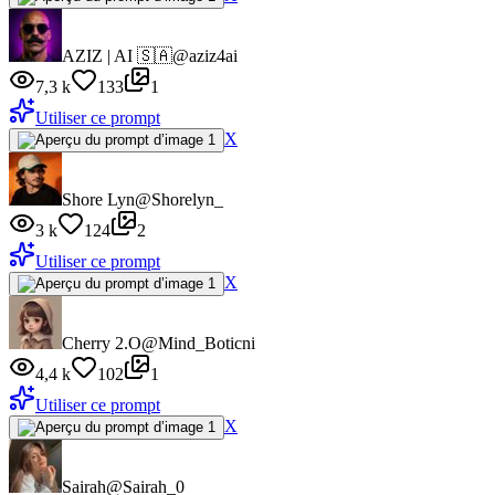
AZIZ | AI 🇸🇦
@aziz4ai
7,3 k
133
1
Utiliser ce prompt
X
Shore Lyn
@Shorelyn_
3 k
124
2
Utiliser ce prompt
X
Cherry 2.O
@Mind_Boticni
4,4 k
102
1
Utiliser ce prompt
X
Sairah
@Sairah_0