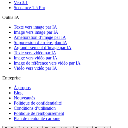
Veo 3.1
Seedance 1.5 Pro
Outils IA
Texte vers image par IA
Image vers image par IA
Amélioration d’image par IA
Suppression d’arrière-plan IA
Agrandissement d’image par IA
Texte vers vidéo par IA
Image vers vidéo par IA
Image de référence vers vidéo par IA
Vidéo vers vidéo par IA
Entreprise
À propos
Blog
Nouveautés
Politique de confidentialité
Conditions d’utilisation
Politique de remboursement
Plan de neutralité carbone