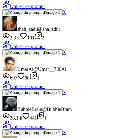
Utiliser ce prompt
X
shah_zadii
@sha_zdiii
2,3 k
101
2
Utiliser ce prompt
X
UmarAi
@Umar__786Ai
607
88
1
Utiliser ce prompt
X
BubbleBrain
@BubbleBrain
38,1 k
441
1
Utiliser ce prompt
X