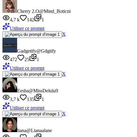
Cherry 2.O
@Mind_Boticni
4,7 k
142
1
Utiliser ce prompt
X
Gadgetify
@Gdgtify
472
25
1
Utiliser ce prompt
X
Eesha
@MissDelulu9
3,7 k
135
1
Utiliser ce prompt
X
liana
@Lianaalane