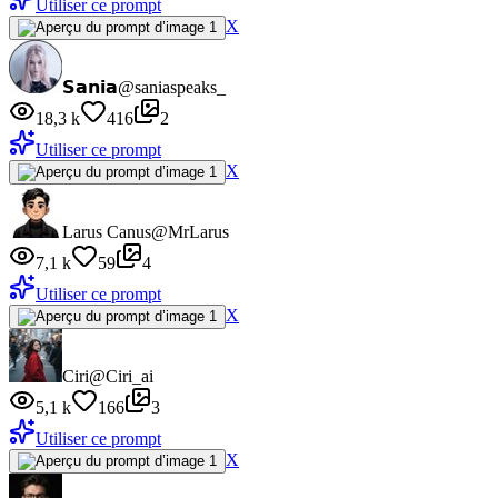
Utiliser ce prompt
X
𝗦𝗮𝗻𝗶𝗮
@saniaspeaks_
18,3 k
416
2
Utiliser ce prompt
X
Larus Canus
@MrLarus
7,1 k
59
4
Utiliser ce prompt
X
Ciri
@Ciri_ai
5,1 k
166
3
Utiliser ce prompt
X