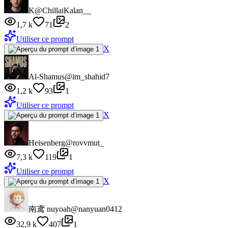
K
@ChillaiKalan__
1,7 k
71
2
Utiliser ce prompt
X
Al-Shamus
@im_shahid7
1,2 k
93
1
Utiliser ce prompt
X
Heisenberg
@rovvmut_
7,3 k
119
1
Utiliser ce prompt
X
南鸢 nuyoah
@nanyuan0412
32,9 k
407
1