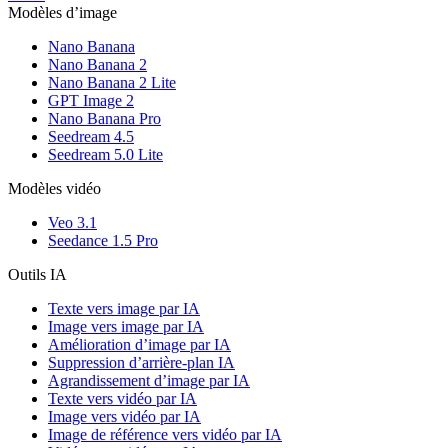
Modèles d’image
Nano Banana
Nano Banana 2
Nano Banana 2 Lite
GPT Image 2
Nano Banana Pro
Seedream 4.5
Seedream 5.0 Lite
Modèles vidéo
Veo 3.1
Seedance 1.5 Pro
Outils IA
Texte vers image par IA
Image vers image par IA
Amélioration d’image par IA
Suppression d’arrière-plan IA
Agrandissement d’image par IA
Texte vers vidéo par IA
Image vers vidéo par IA
Image de référence vers vidéo par IA